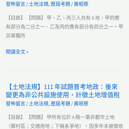
發佈留言
/
土地法規
,
歷屆考題
/
黃昭慈
政
士）
【目錄】 【問題】 甲、乙、丙三人共有 A 地，甲的應
所
有部分為二分之一、乙及丙的應有部分各四分之一。甲
得
另單獨所
稅
法
【土
閱讀全文 »
（2026/08/09
地
更
法
新）
規】
【土地法規】111 年試題普考地政：後來
115
變更為非公共設施使用，計徵土地增值稅
年
發佈留言
/
土地法規
,
歷屆考題
/
黃昭慈
試
題
【目錄】 【問題】 甲所有位於 A 縣一筆非都市土地
普
（鄉村區；交通用地；下稱系爭地），因多年未被徵收