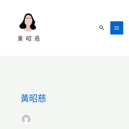
跳
至
主
搜
要
尋
內
容
黃昭慈