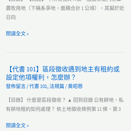
起
普
農牧用地（下稱系爭地，面積合計 1 公頃），其擬於近
訴
考
日向
願
地
機
政：
【土
閱讀全文 »
關
代
地
為
法
標
規】
【代書 101】區段徵收遇到地主有租約或
售
111
設定他項權利，怎麼辦？
的
年
發佈留言
/
代書 101
,
法規篇
/
黃昭慈
土
試
地
題
【目錄】 什麼是區段徵收？ ▲ 回到目錄 公有耕地、私
優
普
有耕地租約如何處理？ 依土地徵收條例第 11 條、第 3
先
考
購
地
【代
閱讀全文 »