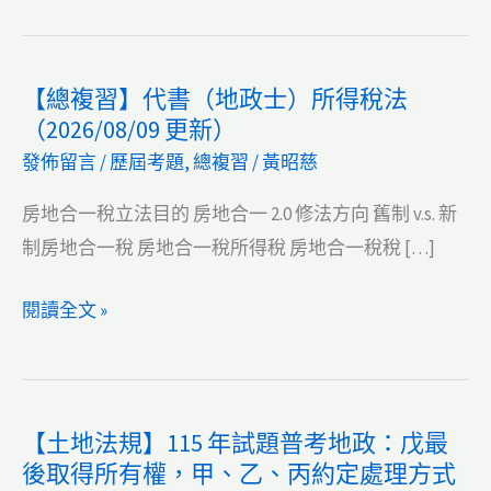
【總複習】代書（地政士）所得稅法
（2026/08/09 更新）
發佈留言
/
歷屆考題
,
總複習
/
黃昭慈
房地合一稅立法目的 房地合一 2.0 修法方向 舊制 v.s. 新
制房地合一稅 房地合一稅所得稅 房地合一稅稅 […]
【總
閱讀全文 »
複
習】
代
【土地法規】115 年試題普考地政：戊最
書
後取得所有權，甲、乙、丙約定處理方式
（地