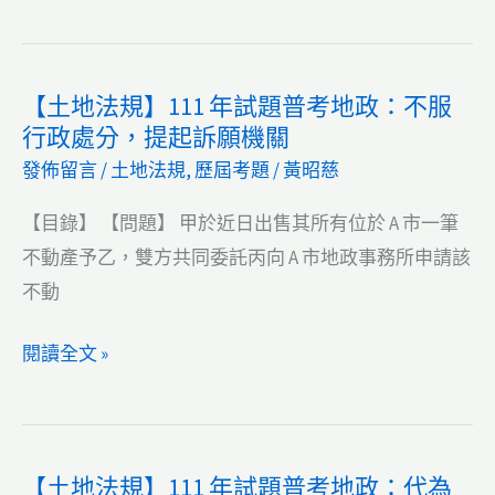
後
書
定
來
101】
處
變
什
理
【土地法規】111 年試題普考地政：不服
更
麼
方
行政處分，提起訴願機關
為
是
式
發佈留言
/
土地法規
,
歷屆考題
/
黃昭慈
非
破
公
產？
【目錄】 【問題】 甲於近日出售其所有位於 A 市一筆
共
如
不動產予乙，雙方共同委託丙向 A 市地政事務所申請該
設
何
不動
施
聲
使
請
【土
閱讀全文 »
用，
破
地
計
產？
法
徵
宣
規】
土
【土地法規】111 年試題普考地政：代為
告
111