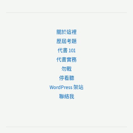
何
定
申
請
關於這裡
共
歷屆考題
有
代書 101
人
代書實務
分
勿戰
管
停看聽
稅
WordPress 架站
率？
聯絡我