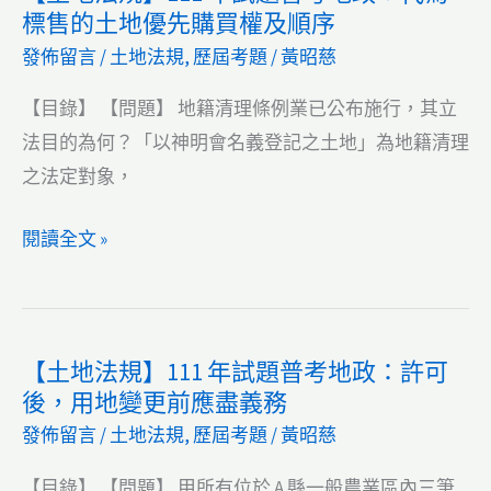
地
標售的土地優先購買權及順序
破
年
增
發佈留言
/
土地法規
,
歷屆考題
/
黃昭慈
產
試
值
的
題
【目錄】 【問題】 地籍清理條例業已公布施行，其立
稅
影
普
法目的為何？「以神明會名義登記之土地」為地籍清理
響？
考
之法定對象，
地
政：
【土
閱讀全文 »
不
地
服
法
行
規】
【土地法規】111 年試題普考地政：許可
政
111
後，用地變更前應盡義務
處
年
發佈留言
/
土地法規
,
歷屆考題
/
黃昭慈
分，
試
提
題
【目錄】 【問題】 甲所有位於 A 縣一般農業區內三筆