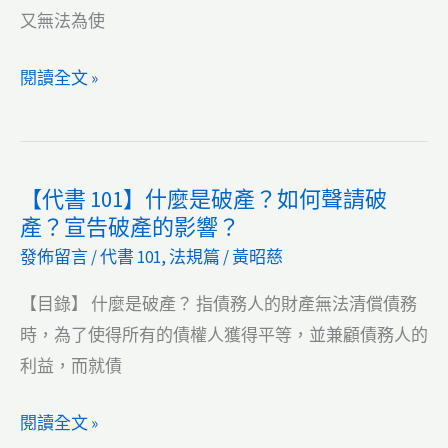
考
又無法為使
地
政：
【土
閱讀全文 »
戊
地
最
法
後
規】
【代書 101】什麼是破產？如何聲請破
取
111
產？宣告破產的影響？
得
年
發佈留言
/
代書 101
,
法規篇
/
黃昭慈
所
試
有
題
【目錄】 什麼是破產？ 指債務人的財產無法清償債務
權，
普
時，為了使得所有的債權人獲得平等，並兼顧債務人的
甲、
考
利益，而就債
乙、
地
丙
政：
【代
閱讀全文 »
約