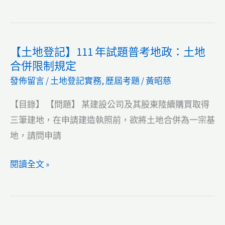
買
政：
書
權
許
101】
及
可
區
順
【土地登記】111 年試題普考地政：土地
後，
段
序
合併限制規定
用
徵
發佈留言
/
土地登記實務
,
歷屆考題
/
黃昭慈
地
收
變
遇
【目錄】 【問題】 某建設公司及其股東陸續購買取得
更
到
三筆建地，在申請建造執照前，欲將土地合併為一宗基
前
地
地，請問申請
應
主
盡
有
【土
閱讀全文 »
義
租
地
務
約
登
或
記】
設