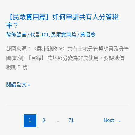
111
定
年
【民眾實用篇】如何申請共有人分管稅
他
試
率？
項
題
發佈留言
/
代書 101
,
民眾實用篇
/
黃昭慈
權
普
利，
考
截圖來源：〈屏東縣政府〉共有土地分管契約書及分管
怎
地
圖(範例) 【目錄】 農地部分變為非農使用，要課地價
麼
政：
稅嗎？ 農
辦？
土
【民
閱讀全文 »
地
眾
合
實
併
用
限
1
2
...
71
Next
→
篇】
制
如
規