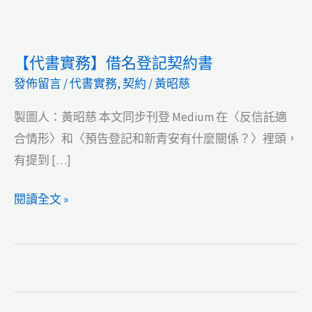
【代書實務】借名登記契約書
發佈留言
/
代書實務
,
契約
/
黃昭慈
製圖人：黃昭慈 本文同步刊登 Medium 在〈反信託適
合情形〉和〈預告登記和新青安有什麼關係？〉裡頭，
有提到 […]
【代
閱讀全文 »
書
實
務】
借
名