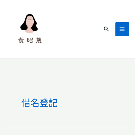
跳
至
主
搜
要
尋
內
容
借名登記