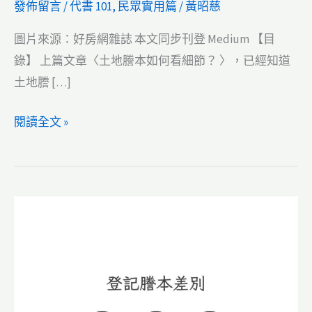
發佈留言
/
代書 101
,
民眾實用篇
/
黃昭慈
圖片來源：好房網雜誌 本文同步刊登 Medium 【目
錄】 上篇文章〈土地謄本如何看細節？ 〉，已經知道
土地謄 […]
【民
閱讀全文 »
眾
實
用
篇】
建
物
謄
本