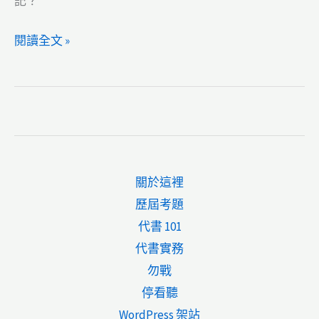
記？
【民
閱讀全文 »
眾
實
用
篇】
土
地
關於這裡
謄
歷屆考題
本、
代書 101
建
代書實務
物
勿戰
謄
停看聽
本
WordPress 架站