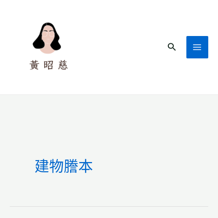
跳
至
主
搜
要
尋
內
容
建物謄本