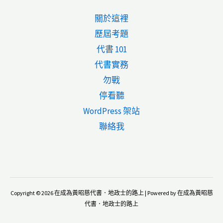
何
關於這裡
申
歷屆考題
請
代書 101
異
代書實務
動
勿戰
索
停看聽
引？
WordPress 架站
聯絡我
Copyright © 2026 在成為黃昭慈代書．地政士的路上 | Powered by 在成為黃昭慈
代書．地政士的路上