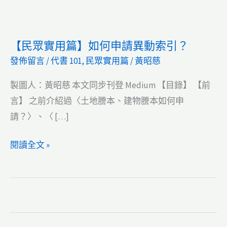
【民眾實用篇】如何申請異動索引？
發佈留言
/
代書 101
,
民眾實用篇
/
黃昭慈
製圖人：黃昭慈 本文同步刊登 Medium 【目錄】 【前
言】 之前介紹過〈土地謄本、建物謄本如何申
請？〉、〈 […]
【民
閱讀全文 »
眾
實
用
篇】
如