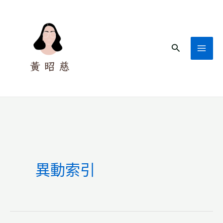
跳
至
主
搜
要
尋
內
容
異動索引