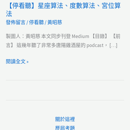
【停看聽】星座算法、度數算法、宮位算
法
發佈留言
/
停看聽
/
黃昭慈
製圖人：黃昭慈 本文同步刊登 Medium 【目錄】 【前
言】 這幾年聽了非常多唐陽雞酒屋的 podcast， […]
【停
閱讀全文 »
看
聽】
星
座
算
法、
關於這裡
度
歷屆考題