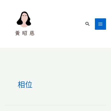
跳
至
主
搜
要
尋
內
容
相位