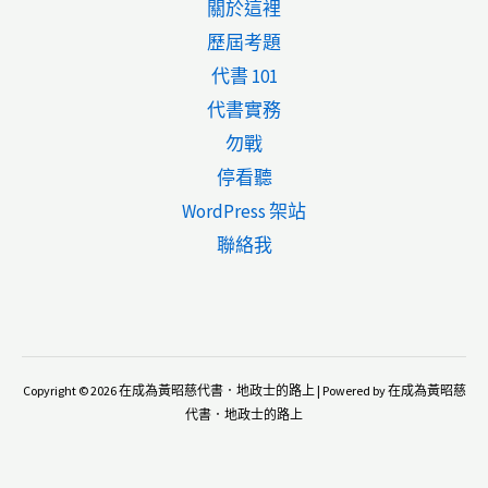
關於這裡
申
歷屆考題
請
代書 101
聯
代書實務
合
勿戰
徵
停看聽
信
WordPress 架站
報
聯絡我
告
（聯
徵
紀
Copyright © 2026 在成為黃昭慈代書．地政士的路上 | Powered by 在成為黃昭慈
錄）？
代書．地政士的路上