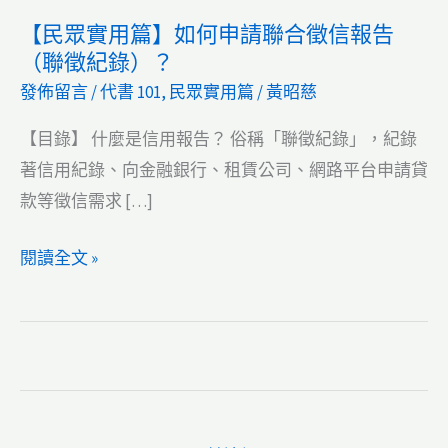
【民眾實用篇】如何申請聯合徵信報告
（聯徵紀錄）？
發佈留言
/
代書 101
,
民眾實用篇
/
黃昭慈
【目錄】 什麼是信用報告？ 俗稱「聯徵紀錄」，紀錄
著信用紀錄、向金融銀行、租賃公司、網路平台申請貸
款等徵信需求 […]
【民
閱讀全文 »
眾
實
用
篇】
如
何