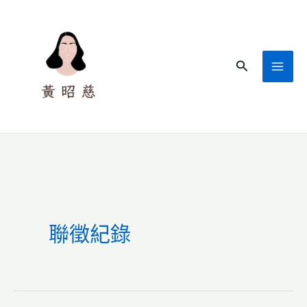
跳
至
主
搜
要
尋
內
容
聯徵紀錄