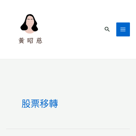
跳
至
主
搜
要
尋
內
容
股票移轉