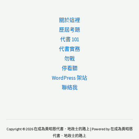
如
何
關於這裡
將
歷屆考題
股
代書 101
票
代書實務
轉
勿戰
移
停看聽
到
WordPress 架站
另
聯絡我
一
個
券
商？
Copyright © 2026 在成為黃昭慈代書．地政士的路上 | Powered by 在成為黃昭慈
代書．地政士的路上