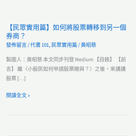
【民眾實用篇】如何將股票轉移到另一個
券商？
發佈留言
/
代書 101
,
民眾實用篇
/
黃昭慈
製圖人：黃昭慈 本文同步刊登 Medium 【目錄】 【前
言】 繼〈小股民如何申請股票贈與？〉之後，來講講
股票 […]
【民
閱讀全文 »
眾
實
用
篇】