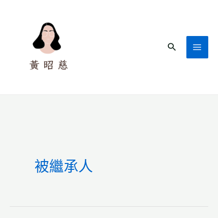
跳
至
主
搜
要
尋
內
容
被繼承人