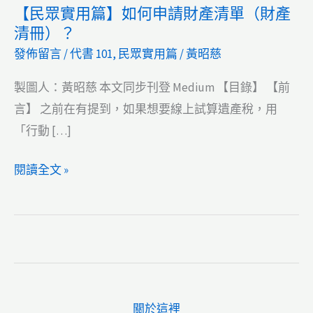
【民眾實用篇】如何申請財產清單（財產
清冊）？
發佈留言
/
代書 101
,
民眾實用篇
/
黃昭慈
製圖人：黃昭慈 本文同步刊登 Medium 【目錄】 【前
言】 之前在有提到，如果想要線上試算遺產稅，用
「行動 […]
【民
閱讀全文 »
眾
實
用
篇】
如
何
關於這裡