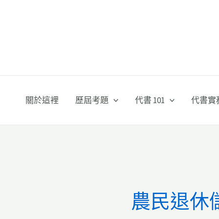
跳
至
主
要
內
容
關於這裡
歷屆考題
代書 101
代書實
農民退休