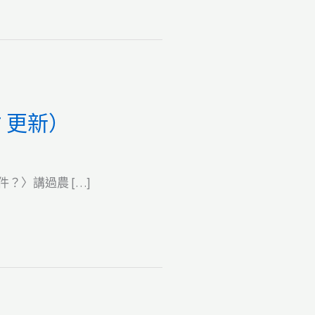
7 更新）
件？〉講過農 […]