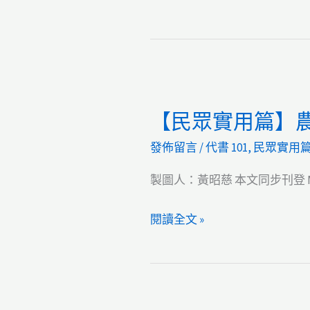
【民眾實用篇】農民
發佈留言
/
代書 101
,
民眾實用
製圖人：黃昭慈 本文同步刊登 M
【民
閱讀全文 »
眾
實
用
篇】