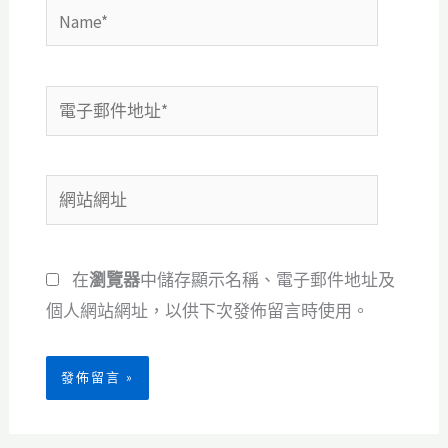
Name*
電
子
郵
網
件
站
地
網
址
在
瀏覽器
中儲存顯示名稱、電子郵件地址及
址
*
個人網站網址，以供下次發佈留言時使用。