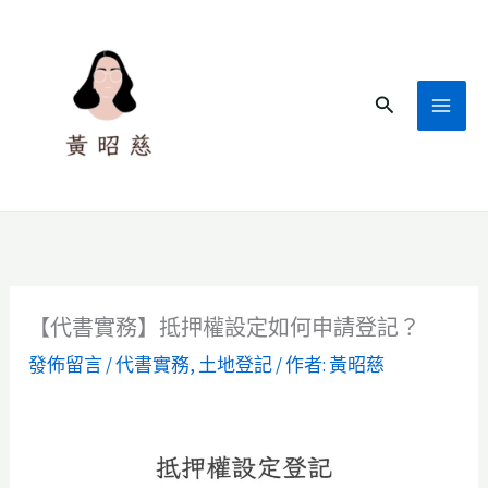
跳
至
主
搜
要
尋
內
容
【代書實務】抵押權設定如何申請登記？
發佈留言
/
代書實務
,
土地登記
/ 作者:
黃昭慈