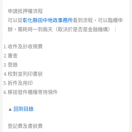
申請抵押權流程
可以從
彰化縣田中地政事務所
看到流程，可以臨櫃申
辦，需耗時一到兩天（取決於是否是金融機構）：
收件及計收規費
審查
登錄
校對並列印書狀
拆件及用印
移送發件櫃檯等待領件
▲
回到目錄
登記費及書狀費