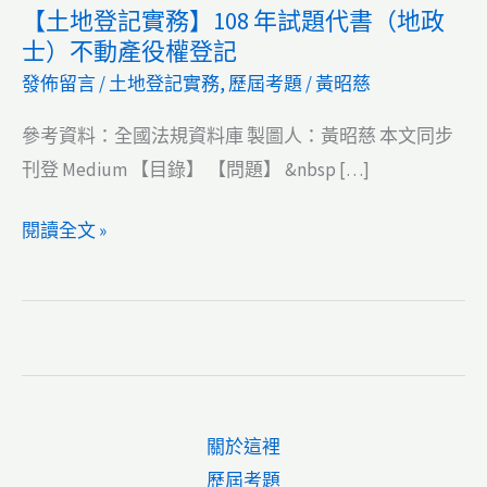
【土地登記實務】108 年試題代書（地政
士）不動產役權登記
發佈留言
/
土地登記實務
,
歷屆考題
/
黃昭慈
參考資料：全國法規資料庫 製圖人：黃昭慈 本文同步
刊登 Medium 【目錄】 【問題】 &nbsp […]
【土
閱讀全文 »
地
登
記
實
務】
108
關於這裡
年
歷屆考題