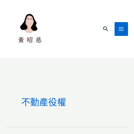
跳
至
主
搜
要
尋
內
容
不動產役權