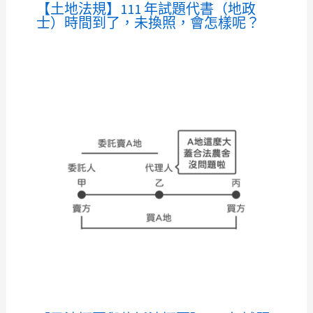
【土地法規】111 年試題代書（地政
士）時間到了，未換照，會怎樣呢？