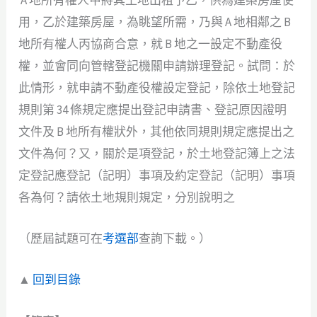
A 地所有權人甲將其土地出租予乙，供為建築房屋使
用，乙於建築房屋，為眺望所需，乃與 A 地相鄰之 B
地所有權人丙協商合意，就 B 地之一設定不動產役
權，並會同向管轄登記機關申請辦理登記。試問：於
此情形，就申請不動產役權設定登記，除依土地登記
規則第 34 條規定應提出登記申請書、登記原因證明
文件及 B 地所有權狀外，其他依同規則規定應提出之
文件為何？又，關於是項登記，於土地登記簿上之法
定登記應登記（記明）事項及約定登記（記明）事項
各為何？請依土地規則規定，分別說明之
（歷屆試題可在
考選部
查詢下載。）
▲
回到目錄