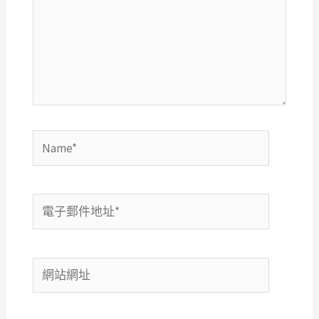
輸
入
內
容...
Name*
電
子
郵
網
件
站
地
網
址