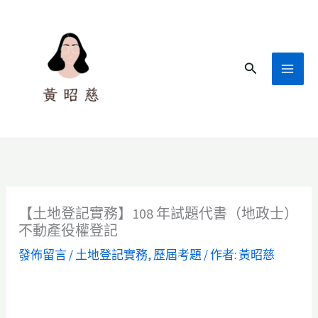
跳
至
主
搜
要
尋
內
容
【土地登記實務】108 年試題代書（地政士）
不動產役權登記
發佈留言
/
土地登記實務
,
歷屆考題
/ 作者:
黃昭慈