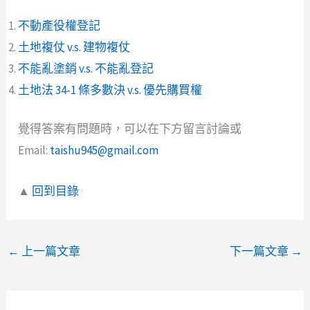
不動產役權登記
土地複仗 v.s. 建物複仗
不能亂塗銷 v.s. 不能亂登記
土地法 34-1 條多數決 v.s. 優先購買權
覺得答案有問題時，可以在下方留言討論或
Email:
taishu945@gmail.com
▲
回到目錄
←
上一篇文章
下一篇文章
→