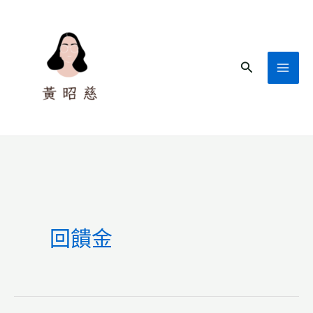
跳
至
主
搜
要
尋
內
容
回饋金