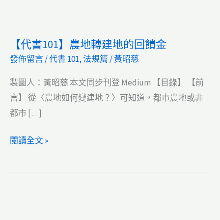
【代書101】農地轉建地的回饋金
發佈留言
/
代書 101
,
法規篇
/
黃昭慈
製圖人：黃昭慈 本文同步刊登 Medium 【目錄】 【前
言】 從〈農地如何變建地？〉可知道，都市農地或非
都市 […]
【代
閱讀全文 »
書
101】
農
地
轉