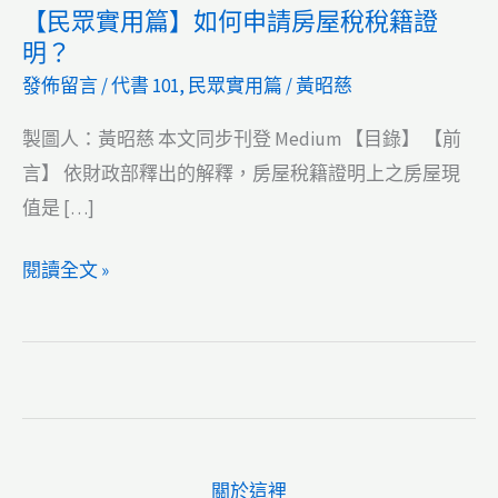
【民眾實用篇】如何申請房屋稅稅籍證
明？
發佈留言
/
代書 101
,
民眾實用篇
/
黃昭慈
製圖人：黃昭慈 本文同步刊登 Medium 【目錄】 【前
言】 依財政部釋出的解釋，房屋稅籍證明上之房屋現
值是 […]
【民
閱讀全文 »
眾
實
用
篇】
如
何
關於這裡