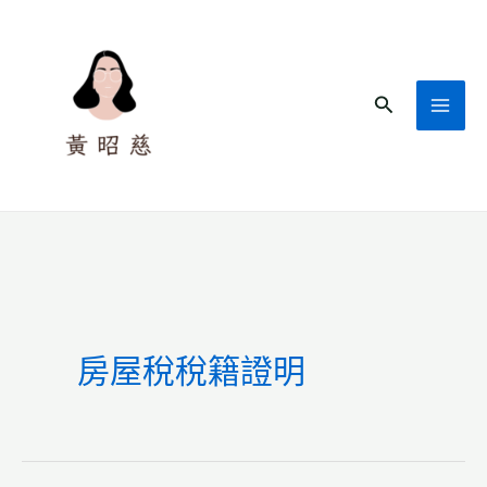
跳
至
主
搜
要
尋
內
容
房屋稅稅籍證明