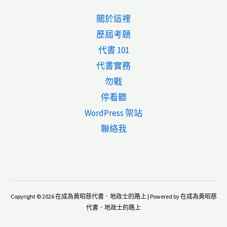
拋
關於這裡
棄
歷屆考題
公
代書 101
同
代書實務
共
勿戰
有？
停看聽
WordPress 架站
聯絡我
Copyright © 2026 在成為黃昭慈代書．地政士的路上 | Powered by 在成為黃昭慈
代書．地政士的路上