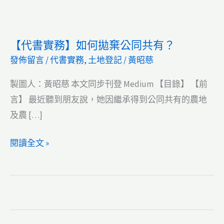
【代書實務】如何拋棄公同共有？
發佈留言
/
代書實務
,
土地登記
/
黃昭慈
製圖人：黃昭慈 本文同步刊登 Medium 【目錄】 【前
言】 最近聽到朋友說，她因繼承得到公同共有的農地
及農 […]
【代
閱讀全文 »
書
實
務】
如
何