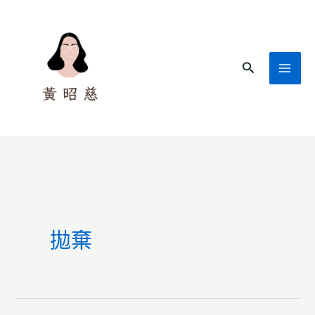
跳
至
主
搜
要
尋
內
容
拋棄