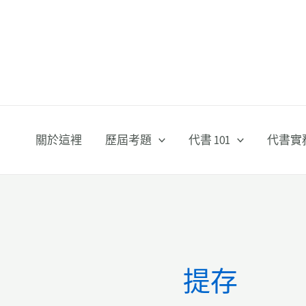
跳
至
主
要
內
容
關於這裡
歷屆考題
代書 101
代書實
提存