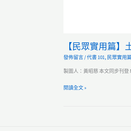
【民眾實用篇】土地
發佈留言
/
代書 101
,
民眾實用
製圖人：黃昭慈 本文同步刊登 Me
【民
閱讀全文 »
眾
實
用
篇】