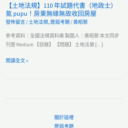
【土地法規】110 年試題代書（地政士）
氣 pupu！房東無緣無故收回房屋
發佈留言
/
土地法規
,
歷屆考題
/
黃昭慈
參考資料：全國法規資料庫 製圖人：黃昭慈 本文同步
刊登 Medium 【目錄】 【問題】 土地法第 […]
【土
閱讀全文 »
地
法
規】
110
年
試
關於這裡
題
歷屆考題