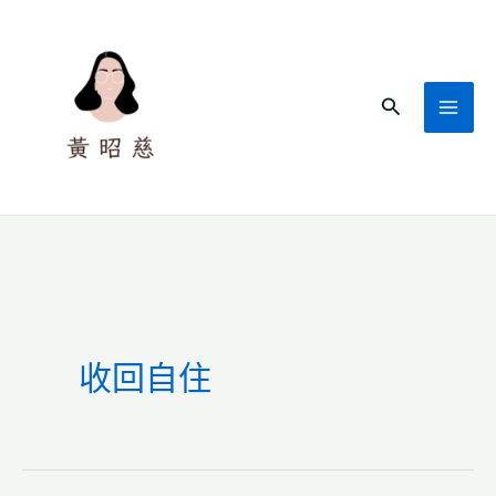
跳
至
主
搜
要
尋
內
容
收回自住