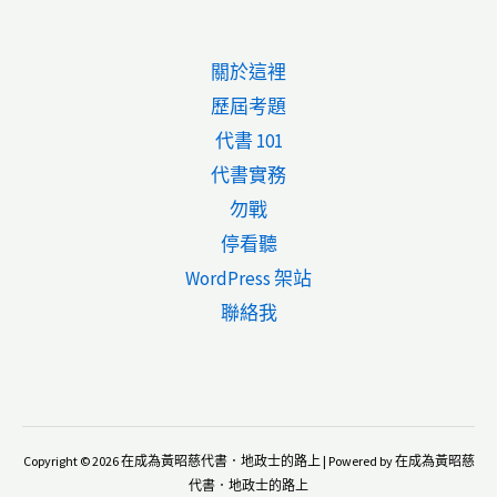
要
買
關於這裡
房
歷屆考題
的
代書 101
人
代書實務
要
勿戰
注
停看聽
意
WordPress 架站
「收
聯絡我
支
房
貸
比」
Copyright © 2026 在成為黃昭慈代書．地政士的路上 | Powered by 在成為黃昭慈
代書．地政士的路上