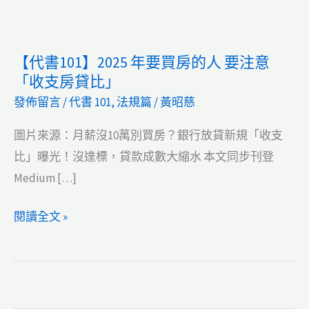
【代書101】2025 年要買房的人 要注意
「收支房貸比」
發佈留言
/
代書 101
,
法規篇
/
黃昭慈
圖片來源：月薪沒10萬別買房？銀行放貸新規「收支
比」曝光！沒達標，貸款成數大縮水 本文同步刊登
Medium […]
【代
閱讀全文 »
書
101】
2025
年