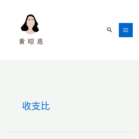
跳
至
主
搜
要
尋
內
容
收支比