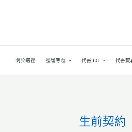
跳
至
主
要
內
容
關於這裡
歷屆考題
代書 101
代書實
生前契約