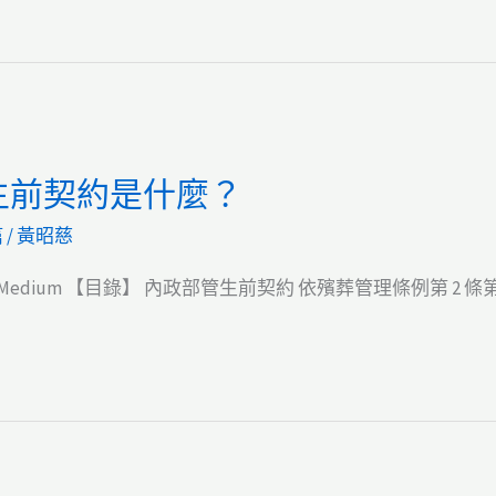
生前契約是什麼？
篇
/
黃昭慈
dium 【目錄】 內政部管生前契約 依殯葬管理條例第 2 條第 1