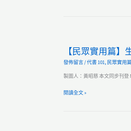
【民眾實用篇】
發佈留言
/
代書 101
,
民眾實用
製圖人：黃昭慈 本文同步刊登 Me
【民
閱讀全文 »
眾
實
用
篇】