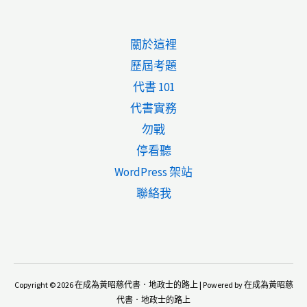
今
年
關於這裡
租
歷屆考題
金
代書 101
補
代書實務
貼，
勿戰
你
停看聽
申
WordPress 架站
請
聯絡我
了
嗎？
（2026
年
Copyright © 2026 在成為黃昭慈代書．地政士的路上 | Powered by 在成為黃昭慈
最
代書．地政士的路上