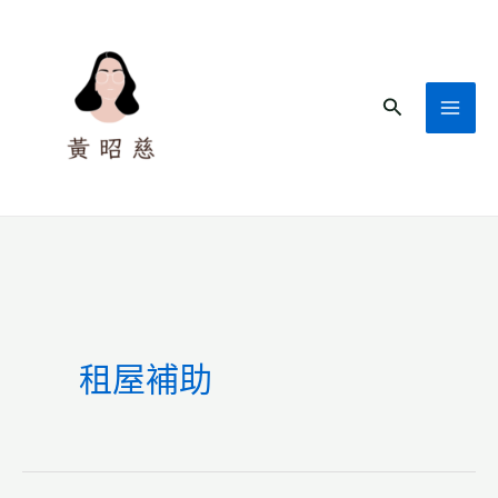
跳
至
主
搜
要
尋
內
容
租屋補助