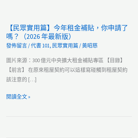
【民眾實用篇】今年租金補貼，你申請了
嗎？（2026 年最新版）
發佈留言
/
代書 101
,
民眾實用篇
/
黃昭慈
圖片來源：300 億元中央擴大租金補貼專區 【目錄】
【前言】 在原來租屋契約可以這樣寫碰觸到租屋契約
該注意的 […]
【民
閱讀全文 »
眾
實
用
篇】