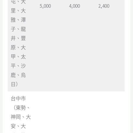
屯、大
5,000
4,000
2,400
里、大
雅、潭
子、龍
井、豐
原、大
甲、太
平、沙
鹿、烏
日）
台中市
（東勢、
神岡、大
安、大