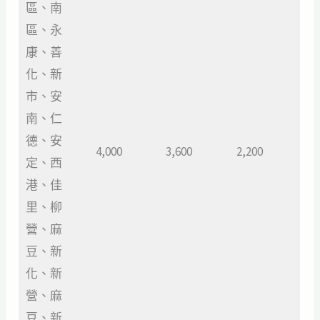
區、南
區、永
康、善
化、新
市、安
南、仁
德、安
4,000
3,600
2,200
定、西
港、佳
里、柳
營、麻
豆、新
化、新
營、麻
豆、新