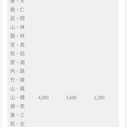
寮、大
樹、仁
武、岡
山、林
園、梓
官、鳥
松、茄
萣、湖
內、路
竹、旗
山、鳳
山、橋
4,000
3,600
2,200
頭、燕
巢、三
民、左