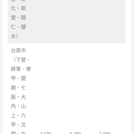
化、新
營、歸
仁、鹽
水）
台南市
（下營、
將軍、學
甲、關
廟、七
股、大
內、山
上、六
甲、北
門、左
3,600
3,200
2,000