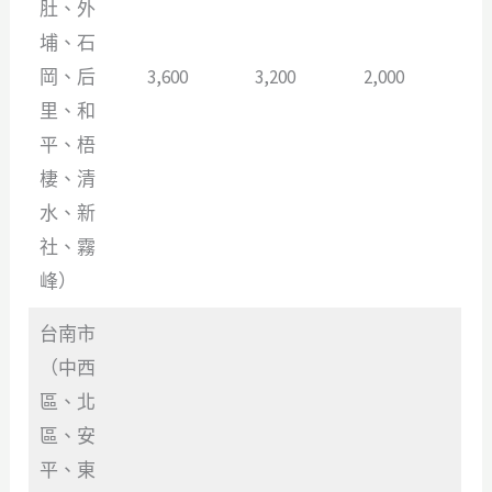
肚、外
埔、石
岡、后
3,600
3,200
2,000
里、和
平、梧
棲、清
水、新
社、霧
峰）
台南市
（中西
區、北
區、安
平、東