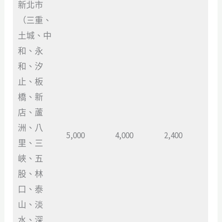
新北市
（三重、
土城、中
和、永
和、汐
止、板
橋、新
店、蘆
洲、八
5,000
4,000
2,400
里、三
峽、五
股、林
口、泰
山、淡
水、深