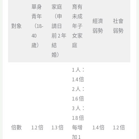
單身
家庭
育有
青年
（申
未成
經濟
社會
對象
（18-
請日
年子
弱勢
弱勢
40
前 2 年
女家
歲）
結
庭
婚）
1 人：
1.4 倍
2 人：
1.6 倍
3 人：
1.8 倍
倍數
1.2 倍
1.3 倍
每增
1.4 倍
1.2 倍
加 1