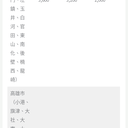
鎮、玉
井、白
河、官
田、東
山、南
化、後
壁、楠
西、龍
崎）
高雄市
（小港、
旗津、大
社、大