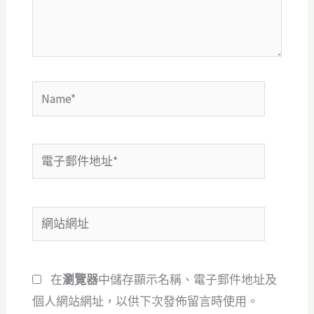
內
容...
Name*
電
子
郵
網
件
站
地
網
址
在
瀏覽器
中儲存顯示名稱、電子郵件地址及
址
*
個人網站網址，以供下次發佈留言時使用。