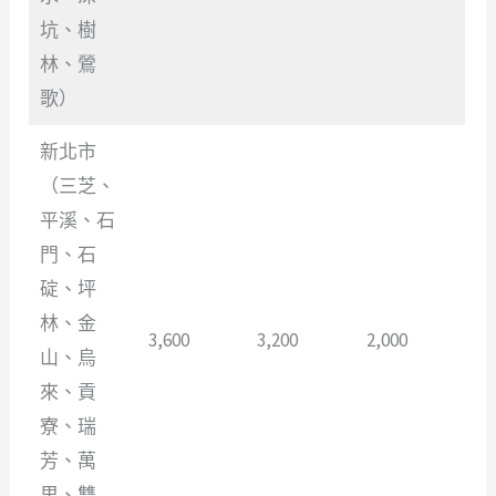
坑、樹
林、鶯
歌）
新北市
（三芝、
平溪、石
門、石
碇、坪
林、金
3,600
3,200
2,000
山、烏
來、貢
寮、瑞
芳、萬
里、雙