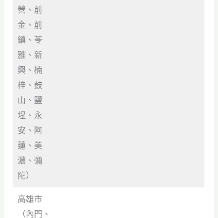
營、前
金、前
鎮、苓
雅、新
興、楠
梓、鼓
山、鹽
埕、永
安、阿
蓮、美
濃、彌
陀）
高雄市
（內門、