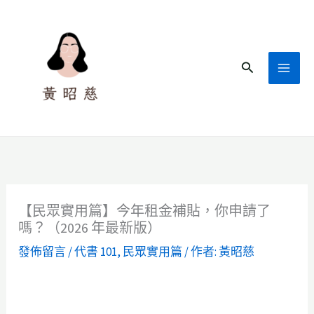
跳
至
主
搜
要
尋
內
容
【民眾實用篇】今年租金補貼，你申請了
嗎？（2026 年最新版）
發佈留言
/
代書 101
,
民眾實用篇
/ 作者:
黃昭慈