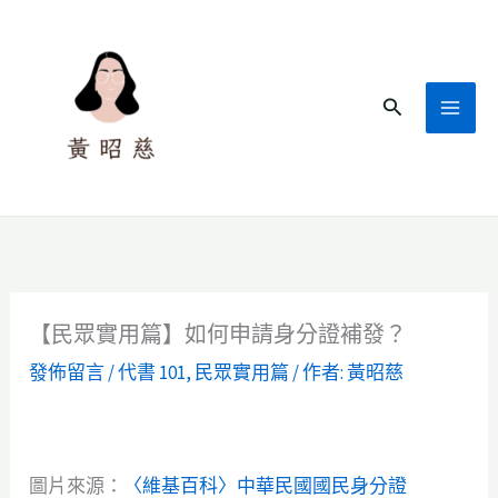
跳
至
主
搜
要
尋
內
容
【民眾實用篇】如何申請身分證補發？
發佈留言
/
代書 101
,
民眾實用篇
/ 作者:
黃昭慈
圖片來源：
〈維基百科〉中華民國國民身分證