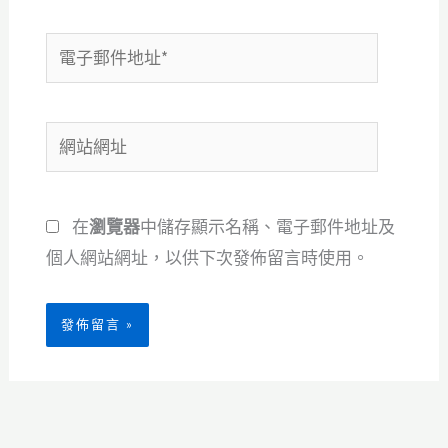
電
子
郵
網
件
站
地
網
址
在
瀏覽器
中儲存顯示名稱、電子郵件地址及
址
*
個人網站網址，以供下次發佈留言時使用。