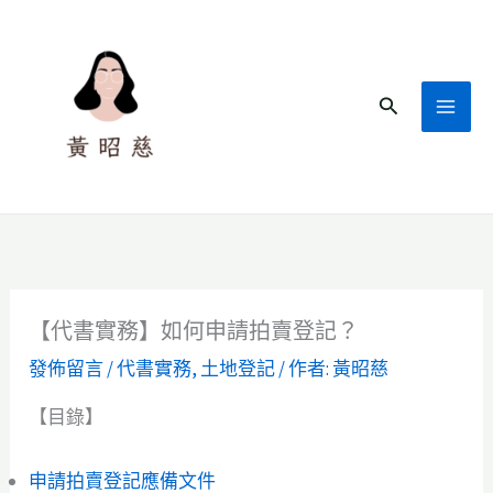
跳
至
主
搜
要
尋
內
容
【代書實務】如何申請拍賣登記？
發佈留言
/
代書實務
,
土地登記
/ 作者:
黃昭慈
【目錄】
申請拍賣登記應備文件