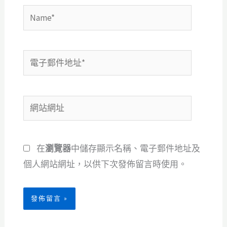
Name*
電
子
郵
網
件
站
地
網
址
在
瀏覽器
中儲存顯示名稱、電子郵件地址及
址
*
個人網站網址，以供下次發佈留言時使用。