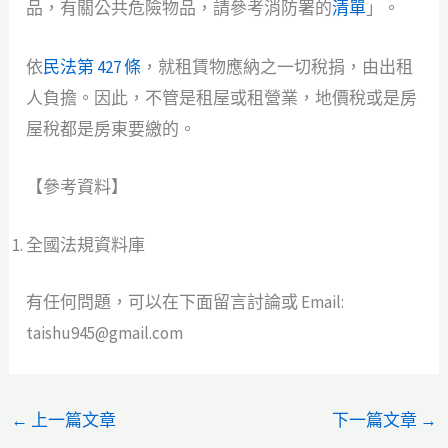
品，有關公共危險物品，請參考消防署的
清單
」。
依
民法第 427 條
，就租賃物應納之一切稅捐，由出租
人負擔。因此，不管是租屋或租營業，地價稅或是房
屋稅都是房東要繳的。
【參考資料】
全國法規資料庫
有任何問題，可以在下面留言討論或 Email:
taishu945@gmail.com
←
上一篇文章
下一篇文章
→