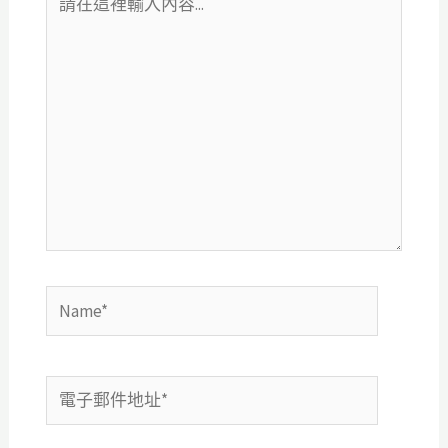
在
這
裡
輸
入
內
容...
Name*
電
子