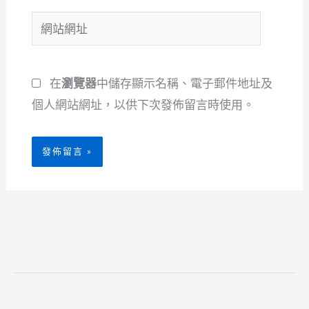
郵
網
件
站
地
網
址
在
瀏覽器
中儲存顯示名稱、電子郵件地址及
址
*
個人網站網址，以供下次發佈留言時使用。