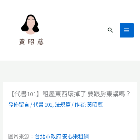
跳
至
主
搜
要
尋
內
容
【代書101】租屋東西壞掉了 要跟房東講嗎？
發佈留言
/
代書 101
,
法規篇
/ 作者:
黃昭慈
圖片來源：
台北市政府 安心樂租網