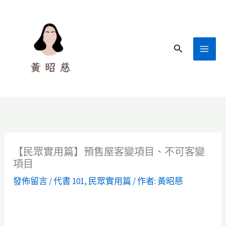
跳
至
主
搜
要
尋
內
容
【民眾實用篇】預售屋客變項目、不可客變
項目
發佈留言
/
代書 101
,
民眾實用篇
/ 作者:
黃昭慈