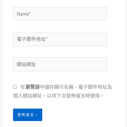
Name*
電
子
郵
網
件
站
地
網
址
在
瀏覽器
中儲存顯示名稱、電子郵件地址及
址
*
個人網站網址，以供下次發佈留言時使用。