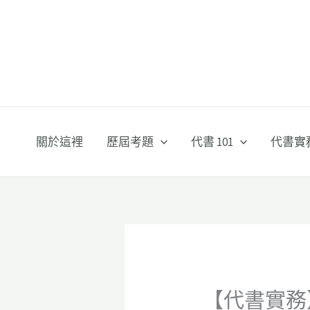
跳
至
主
要
內
容
關於這裡
歷屆考題
代書 101
代書實
【代書實務】