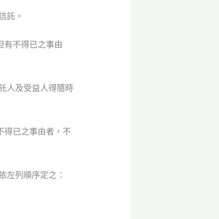
信託。
但有不得已之事由
託人及受益人得隨時
不得已之事由者，不
依左列順序定之：