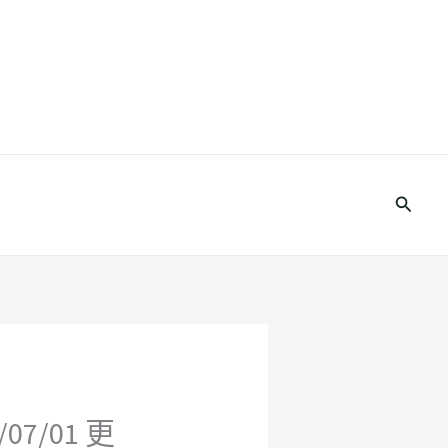
搜
尋
/01 更