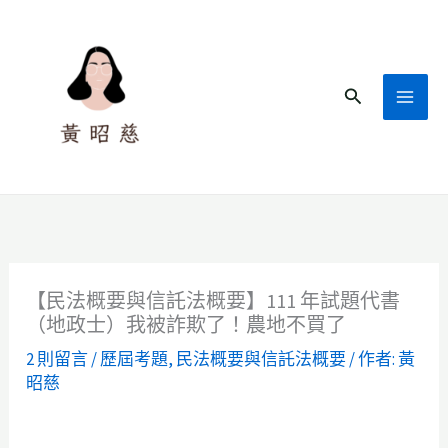
跳
至
主
搜
要
尋
內
容
【民法概要與信託法概要】111 年試題代書
（地政士）我被詐欺了！農地不買了
2 則留言
/
歷屆考題
,
民法概要與信託法概要
/ 作者:
黃
昭慈