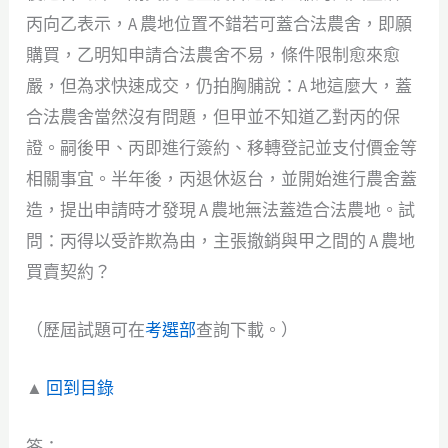
丙向乙表示，A 農地位置不錯若可蓋合法農舍，即願
購買，乙明知申請合法農舍不易，條件限制愈來愈
嚴，但為求快速成交，仍拍胸脯說：A 地這麼大，蓋
合法農舍當然沒有問題，但甲並不知道乙對丙的保
證。嗣後甲、丙即進行簽約、移轉登記並支付價金等
相關事宜。半年後，丙退休返台，並開始進行農舍蓋
造，提出申請時才發現 A 農地無法蓋造合法農地。試
問：丙得以受詐欺為由，主張撤銷與甲之間的 A 農地
買賣契約？
（歷屆試題可在
考選部
查詢下載。）
▲
回到目錄
答：