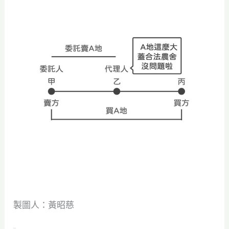
製圖人：黃昭慈