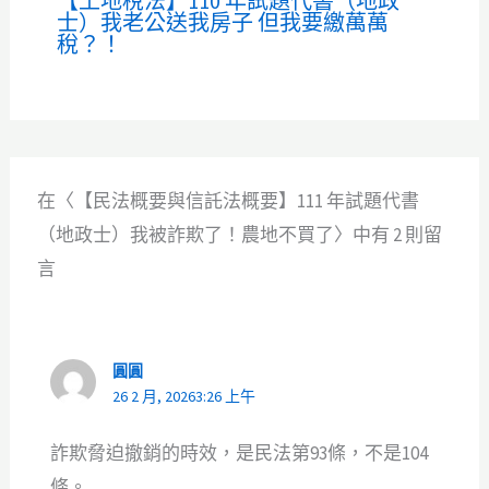
【土地稅法】110 年試題代書（地政
士）我老公送我房子 但我要繳萬萬
稅？！
在〈【民法概要與信託法概要】111 年試題代書
（地政士）我被詐欺了！農地不買了〉中有 2 則留
言
圓圓
26 2 月, 20263:26 上午
詐欺脅迫撤銷的時效，是民法第93條，不是104
條。