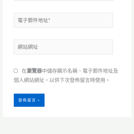
電
子
郵
網
件
站
地
網
址
在
瀏覽器
中儲存顯示名稱、電子郵件地址及
址
*
個人網站網址，以供下次發佈留言時使用。