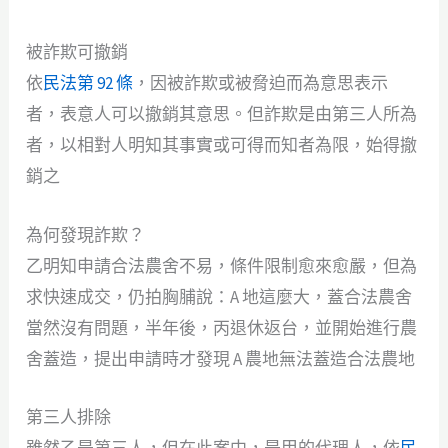
被詐欺可撤銷
依
民法第 92 條
，因被詐欺或被脅迫而為意思表示
者，表意人可以撤銷其意思。但詐欺是由第三人所為
者，以相對人明知其事實或可得而知者為限，始得撤
銷之
為何發現詐欺？
乙明知申請合法農舍不易，條件限制愈來愈嚴，但為
求快速成交，仍拍胸脯說：A 地這麼大，蓋合法農舍
當然沒有問題，半年後，丙退休返台，並開始進行農
舍蓋造，提出申請時才發現 A 農地無法蓋造合法農地
第三人排除
雖然乙是第三人，但在此案中，是甲的代理人，依
民