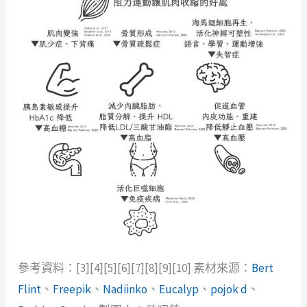
參考資料：[3][4][5][6][7][8][9][10] 素材來源：
Bert
Flint
、
Freepik
、
Nadiinko
、
Eucalyp
、
pojok d
、