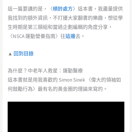
這一篇要講的是，〈
槓鈴處方
〉這本書，我盡量提供
我找到的額外資訊，不打擾大家翻書的樂趣，想從學
生時期是第三類組和當過企劃編輯的角度分享，
〈NSCA 運動營養指南〉往
這邊
去。
▲
回到目錄
為什麼？中老年人救星：運動醫療
這本書就是用我喜歡的 Simon Sinek 〈偉大的領袖如
何鼓勵行為〉最有名的黃金圈的理論來寫的。