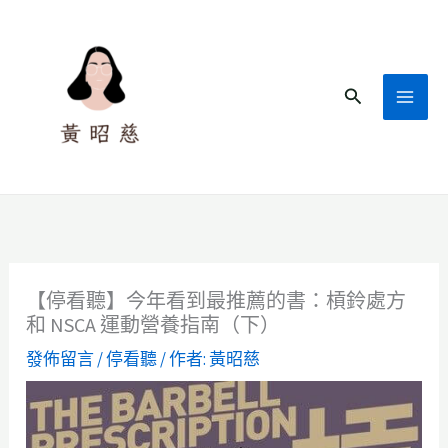
跳
至
主
搜
要
尋
內
容
【停看聽】今年看到最推薦的書：槓鈴處方
和 NSCA 運動營養指南（下）
發佈留言
/
停看聽
/ 作者:
黃昭慈