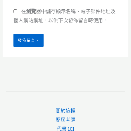
網
址
在
瀏覽器
中儲存顯示名稱、電子郵件地址及
址
*
個人網站網址，以供下次發佈留言時使用。
關於這裡
歷屆考題
代書 101