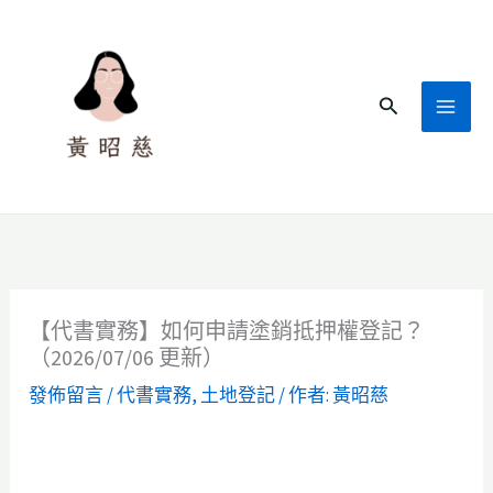
跳
至
主
搜
要
尋
內
容
【代書實務】如何申請塗銷抵押權登記？
（2026/07/06 更新）
發佈留言
/
代書實務
,
土地登記
/ 作者:
黃昭慈