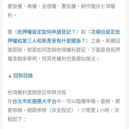
產役權、典權、永佃權、農役權、耕作權共七項權
利。
暨〈
抵押權設定如何申請登記？
〉和〈
次順位設定抵
押權給第三人和新青安有什麼關係？
〉之後，來講回
復原狀，就是如何塗銷他項權利登記，下面是用抵押
權塗銷來舉例，但其他權利也是類似做法。
▲
回到目錄
他項權利塗銷登記申辦流程
在
台北市民服務大平台
中，可以臨櫃申報、委辦、郵
寄申辦、網路申辦（非全程式），只需要 1 小時，流
程如下：