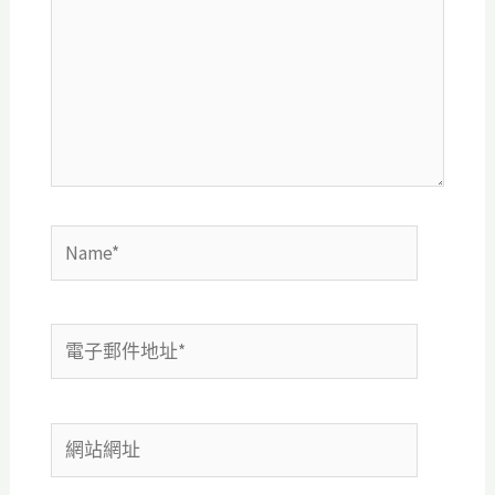
裡
輸
入
內
容...
Name*
電
子
郵
網
件
站
地