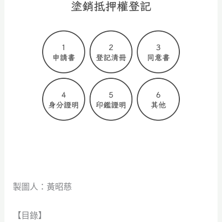
製圖人：黃昭慈
【目錄】