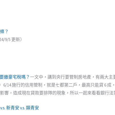
 條？
24/9/5 更新）
要繳豪宅稅嗎？
一文中，講到央行要管制房地產，有兩大主
4）6/14 施行的信用管制，就是七都第二戶，最高只能貸 6 
規定的影響，造成現在貸款要排隊的現象，所以一起來看看銀行法第 
.s. 新青安 v.s. 類青安