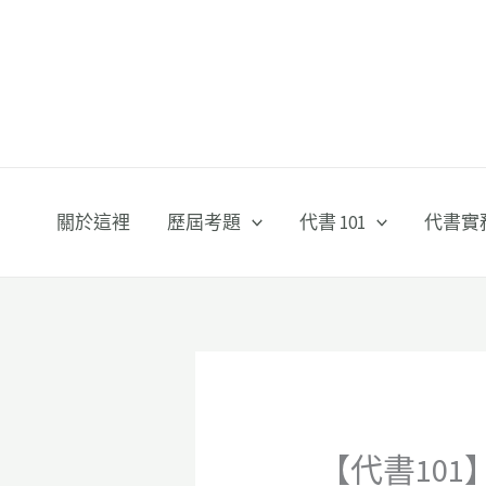
跳
至
主
要
內
容
關於這裡
歷屆考題
代書 101
代書實
【代書10