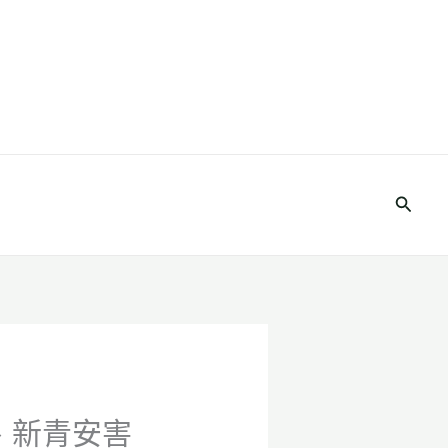
搜
尋
、新青安害