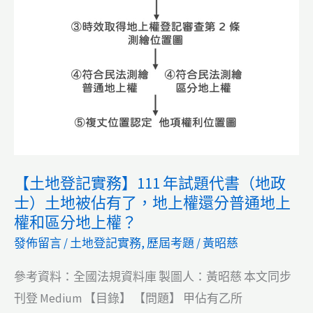
實
特
體
考
審
地
理
政：
土
地
登
記
【土地登記實務】111 年試題代書（地政
規
士）土地被佔有了，地上權還分普通地上
則
權和區分地上權？
時
發佈留言
/
土地登記實務
,
歷屆考題
/
黃昭慈
效
取
參考資料：全國法規資料庫 製圖人：黃昭慈 本文同步
得
刊登 Medium 【目錄】 【問題】 甲佔有乙所