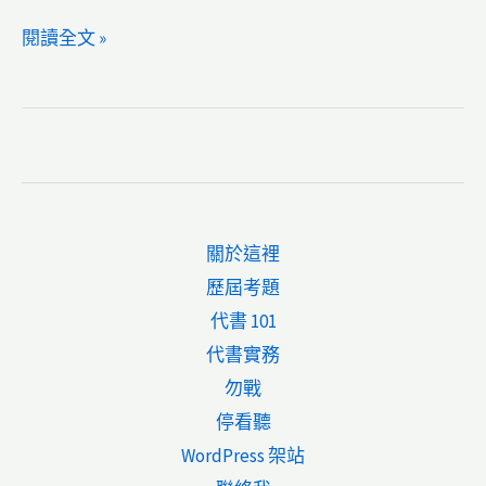
不
動
【土
閱讀全文 »
產
地
役
登
權
記
規
實
定
務】
111
關於這裡
年
歷屆考題
試
代書 101
題
代書實務
代
勿戰
書
停看聽
（地
WordPress 架站
政