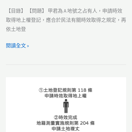
考
【目錄】 【問題】 甲君為 A 地號之占有人，申請時效
地
取得地上權登記，應合於民法有關時效取得之規定，再
政：
依土地登
時
效
【土
閱讀全文 »
取
地
得
登
地
記】
上
111
權，
年
應
試
由
題
法
地
院
方