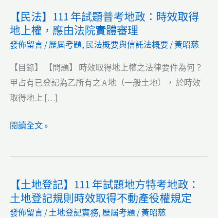
【民法】111 年試題普考地政：時效取得
地上權，應由法院實體審理
發佈留言
/
歷屆考題
,
民法概要與信託法概要
/
黃昭慈
【目錄】 【問題】 時效取得地上權之法律要件為何？
甲占有已登記為乙所有之 A 地（一般土地）， 於時效
取得地上 […]
【民
閱讀全文 »
法】
111
年
【土地登記】111 年試題地方特考地政：
試
土地登記規則時效取得不動產役權規定
題
發佈留言
/
土地登記實務
,
歷屆考題
/
黃昭慈
普