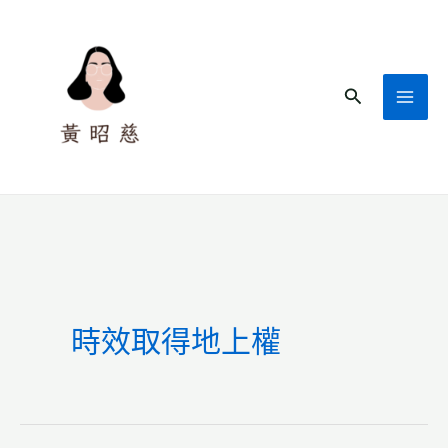
跳
至
主
搜
要
尋
內
容
時效取得地上權