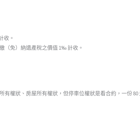
 計收。
繳（免）納遺產稅之價值 1‰ 計收。
有權狀、房屋所有權狀，但停車位權狀是看合約，一份 80 元，總