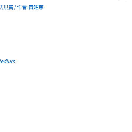
法規篇
/ 作者:
黃昭慈
edium