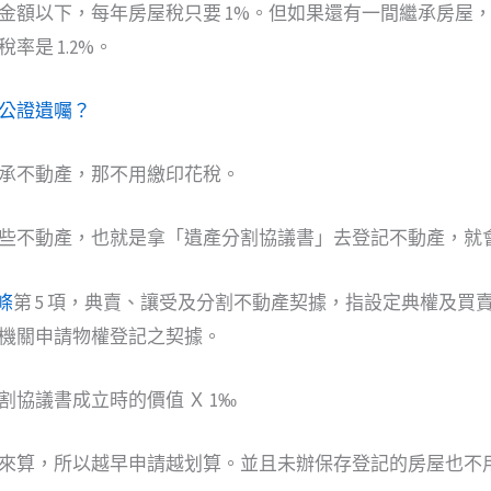
金額以下，每年房屋稅只要 1%。但如果還有一間繼承房屋
率是 1.2%。
公證遺囑？
承不動產，那不用繳印花稅。
些不動產，也就是拿「遺產分割協議書」去登記不動產，就
條
第 5 項，典賣、讓受及分割不動產契據，指設定典權及買
機關申請物權登記之契據。
協議書成立時的價值 Ｘ 1‰
來算，所以越早申請越划算。並且未辦保存登記的房屋也不