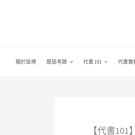
跳
至
主
要
內
容
關於這裡
歷屆考題
代書 101
代書實
【代書101