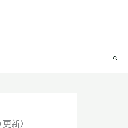
搜
尋
9 更新）