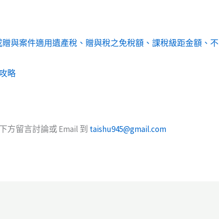
承或贈與案件適用遺產稅、贈與稅之免稅額、課稅級距金額、
攻略
方留言討論或 Email 到
taishu945@gmail.com