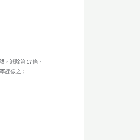
減除第 17 條、
稅率課徵之：