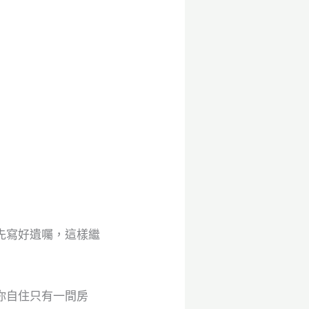
先寫好遺囑，這樣繼
你自住只有一間房