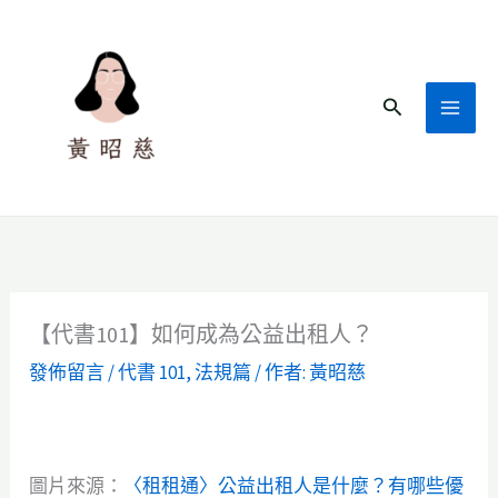
跳
至
主
搜
要
尋
內
容
【代書101】如何成為公益出租人？
發佈留言
/
代書 101
,
法規篇
/ 作者:
黃昭慈
圖片來源：
〈租租通〉公益出租人是什麼？有哪些優