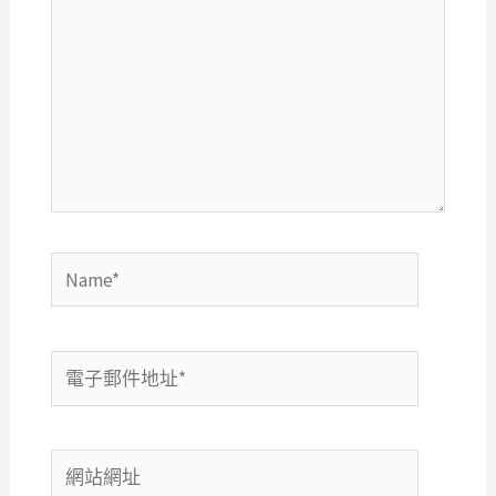
裡
輸
入
內
容...
Name*
電
子
郵
網
件