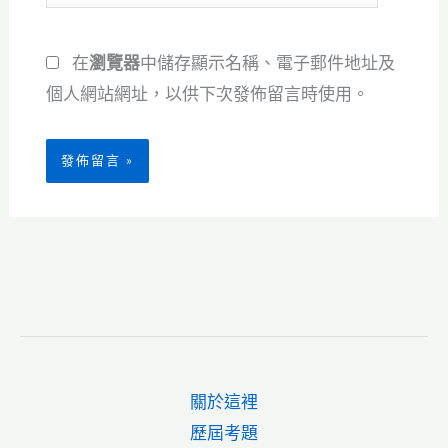
站
地
網
址
在
瀏覽器
中儲存顯示名稱、電子郵件地址及
址
*
個人網站網址，以供下次發佈留言時使用。
關於這裡
歷屆考題