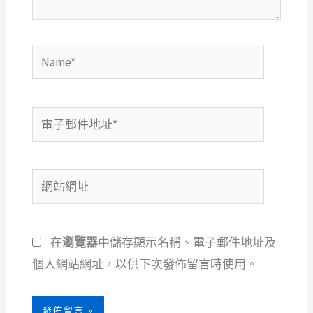
Name*
電
子
郵
網
件
站
地
網
址
在
瀏覽器
中儲存顯示名稱、電子郵件地址及
址
*
個人網站網址，以供下次發佈留言時使用。