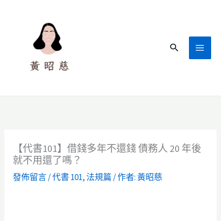
跳
至
主
搜
要
尋
內
容
【代書101】借錢多年不還錢 債務人 20 年後
就不用還了嗎？
發佈留言
/
代書 101
,
法規篇
/ 作者:
黃昭慈