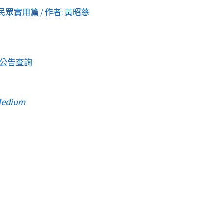
民眾實用篇
/ 作者:
黃昭慈
公告查詢
edium