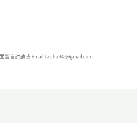
論或 Email:taishu945@gmail.com