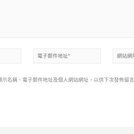
電
網
子
站
郵
網
顯示名稱、電子郵件地址及個人網站網址，以供下次發佈留
件
址
地
址
*