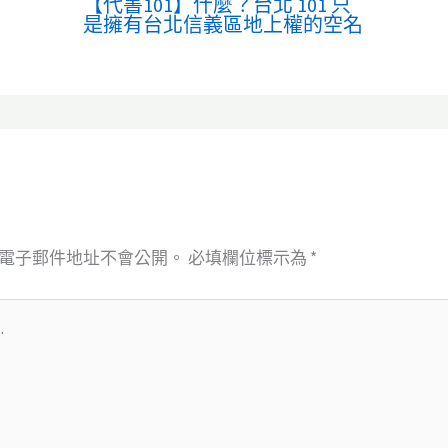
【代書101】什麼？台北 101 只
是擁有台北信義區地上權的空名
電子郵件地址不會公開。
必填欄位標示為
*