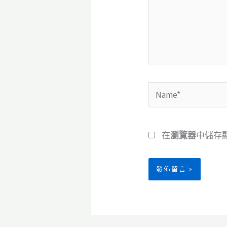
入
內
容...
Name*
在
瀏覽器
中儲存