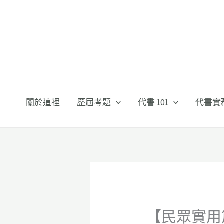
跳
至
主
要
內
容
關於這裡
歷屆考題
代書 101
代書實
【民眾實用