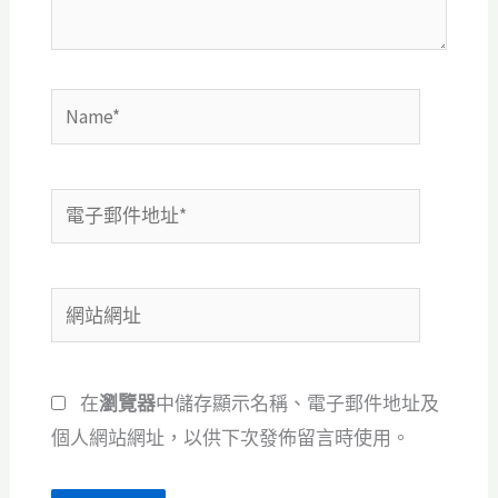
容...
Name*
電
子
郵
網
件
站
地
網
址
在
瀏覽器
中儲存顯示名稱、電子郵件地址及
址
*
個人網站網址，以供下次發佈留言時使用。