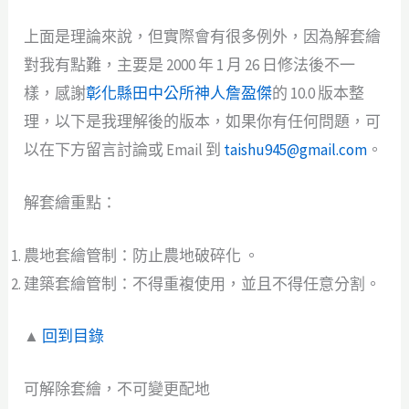
上面是理論來說，但實際會有很多例外，因為解套繪
對我有點難，主要是 2000 年 1 月 26 日修法後不一
樣，感謝
彰化縣田中公所神人詹盈傑
的 10.0 版本整
理，以下是我理解後的版本，如果你有任何問題，可
以在下方留言討論或 Email 到
taishu945@gmail.com
。
解套繪重點：
農地套繪管制：防止農地破碎化 。
建築套繪管制：不得重複使用，並且不得任意分割。
▲
回到目錄
可解除套繪，不可變更配地