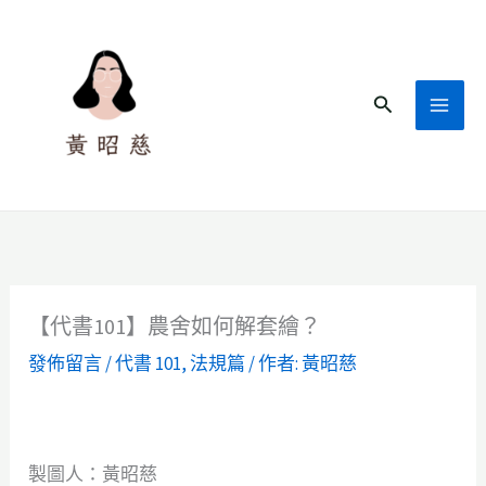
跳
至
主
搜
要
尋
內
容
【代書101】農舍如何解套繪？
發佈留言
/
代書 101
,
法規篇
/ 作者:
黃昭慈
製圖人：黃昭慈