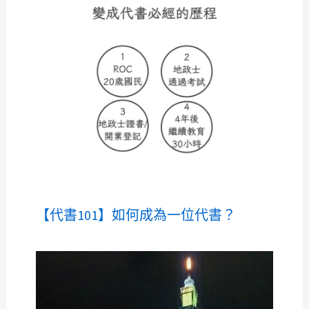
【代書101】如何成為一位代書？