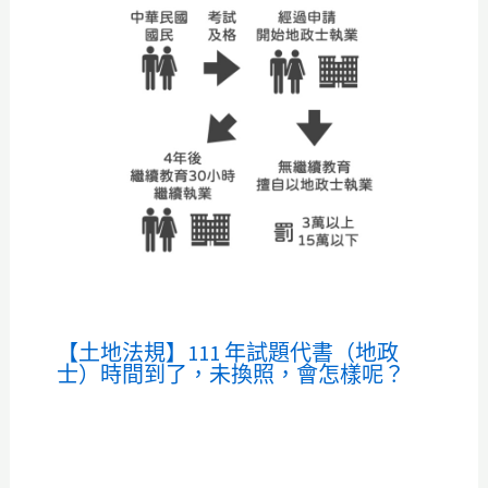
【土地法規】111 年試題代書（地政
士）時間到了，未換照，會怎樣呢？