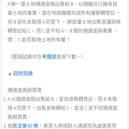
A 將一筆土地通謀虛偽出售給 B，以隱瞞自己擁有該
筆土地的事實，並在地政機關完成所有權移轉登記 。
但 B 卻在未取得 A 同意下 ， 將該筆土地出售並讓與移
轉登記給 C， 而 C 並不知 A、 B 間的通謀虛偽事實 。
問 ：C 能否取得土地所有權？
（歷屆試題可在
考選部
查詢下載。）
▲
回到目錄
通謀虛偽假買賣
A 以通謀虛偽出售給 B，並完成移轉登記。而 B 未取
得 A 同意下，出售並移轉給 C，並且 C 並不知通謀虛
偽假買賣。
依
民法第 87 條
，表意人與相對人通謀而為虛偽意思