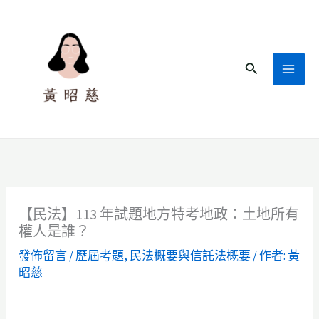
跳
至
主
搜
要
尋
內
容
【民法】113 年試題地方特考地政：土地所有
權人是誰？
發佈留言
/
歷屆考題
,
民法概要與信託法概要
/ 作者:
黃
昭慈