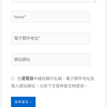
Name*
電
子
郵
網
件
站
地
網
址
在
瀏覽器
中儲存顯示名稱、電子郵件地址及
址
*
個人網站網址，以供下次發佈留言時使用。