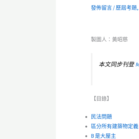
發佈留言
/
歷屆考題
製圖人：黃昭慈
本文同步刊登
M
【目錄】
民法問題
區分所有建築物定義
B 是大屋主