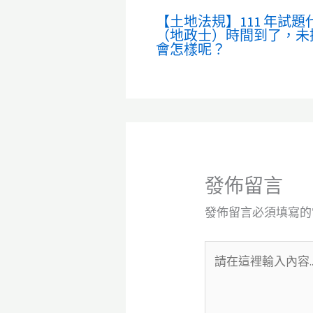
【土地法規】111 年試題
（地政士）時間到了，未
會怎樣呢？
發佈留言
發佈留言必須填寫的
請
在
這