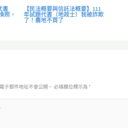
代書
【民法概要與信託法概要】111
換照，
年試題代書（地政士）我被詐欺
了！農地不買了
電子郵件地址不會公開。
必填欄位標示為
*