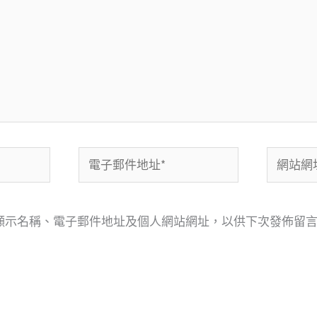
電
網
子
站
郵
網
顯示名稱、電子郵件地址及個人網站網址，以供下次發佈留
件
址
地
址
*