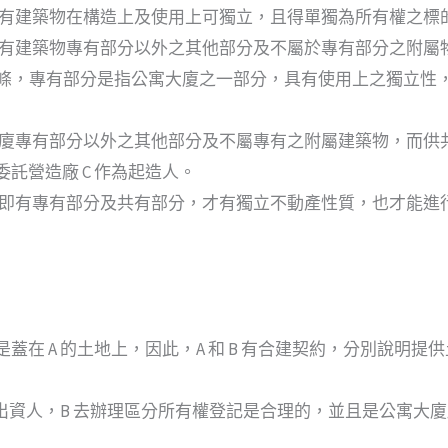
有建築物在構造上及使用上可獨立，且得單獨為所有權之標
有建築物專有部分以外之其他部分及不屬於專有部分之附屬
3 條，專有部分是指公寓大廈之一部分，具有使用上之獨立性
廈專有部分以外之其他部分及不屬專有之附屬建築物，而供
委託營造廠 C 作為起造人。
即有專有部分及共有部分，才有獨立不動產性質，也才能進
是蓋在 A 的土地上，因此，A 和 B 有合建契約，分別說明
 是出資人，B 去辦理區分所有權登記是合理的，並且是公寓大