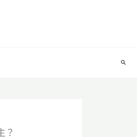
搜
尋
主？