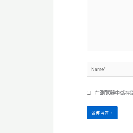
裡
輸
入
內
容...
Name*
在
瀏覽器
中儲存