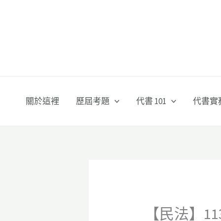
跳
至
主
要
內
容
關於這裡
歷屆考題
代書 101
代書實
【民法】1