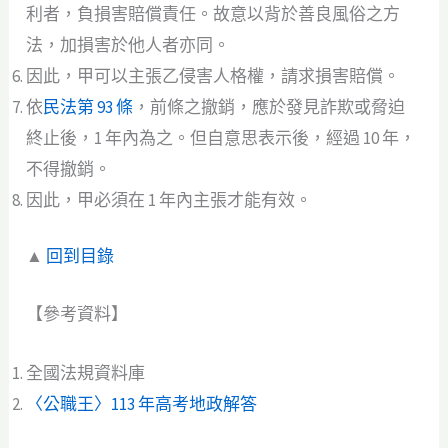
利者，負損害賠償責任。故意以背於善良風俗之方
法，加損害於他人者亦同。
因此，甲可以主張乙侵害人格權，請求損害賠償。
依
民法第 93 條
，前條之撤銷，應於發見詐欺或脅迫
終止後，1 年內為之。但自意思表示後，經過 10 年，
不得撤銷。
因此，甲必須在 1 年內主張才能有效。
▲
回到目錄
【參考資料】
全國法規資料庫
〈公職王〉113 年高考地政解答