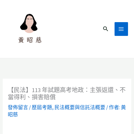
跳
至
主
搜
要
尋
內
容
【民法】113 年試題高考地政：主張返還、不
當得利、損害賠償
發佈留言
/
歷屆考題
,
民法概要與信託法概要
/ 作者:
黃
昭慈