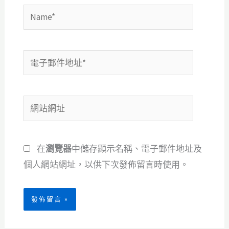
Name*
電
子
郵
網
件
站
地
網
址
在
瀏覽器
中儲存顯示名稱、電子郵件地址及
址
*
個人網站網址，以供下次發佈留言時使用。