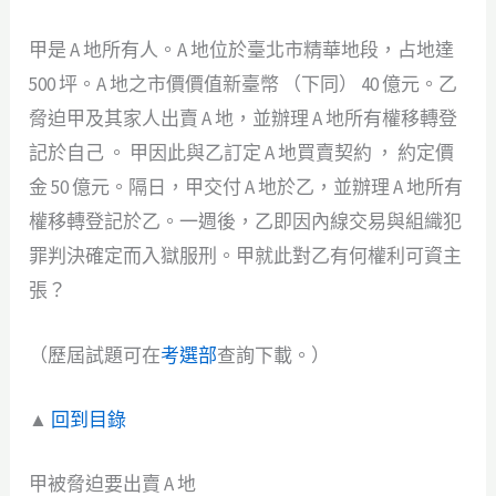
甲是 A 地所有人。A 地位於臺北市精華地段，占地達
500 坪。A 地之市價價值新臺幣 （下同） 40 億元。乙
脅迫甲及其家人出賣 A 地，並辦理 A 地所有權移轉登
記於自己 。 甲因此與乙訂定 A 地買賣契約 ， 約定價
金 50 億元。隔日，甲交付 A 地於乙，並辦理 A 地所有
權移轉登記於乙。一週後，乙即因內線交易與組織犯
罪判決確定而入獄服刑。甲就此對乙有何權利可資主
張？
（歷屆試題可在
考選部
查詢下載。）
▲
回到目錄
甲被脅迫要出賣 A 地