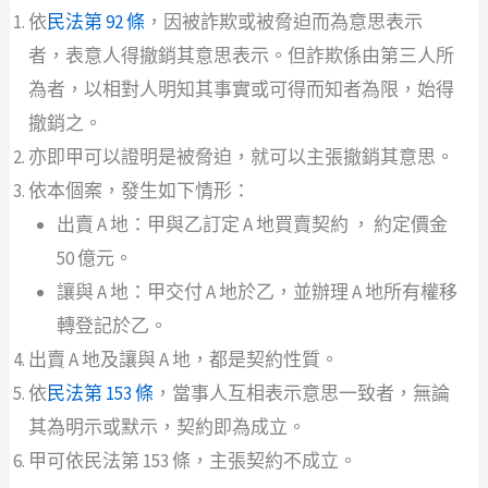
依
民法第 92 條
，因被詐欺或被脅迫而為意思表示
者，表意人得撤銷其意思表示。但詐欺係由第三人所
為者，以相對人明知其事實或可得而知者為限，始得
撤銷之。
亦即甲可以證明是被脅迫，就可以主張撤銷其意思。
依本個案，發生如下情形：
出賣 A 地：甲與乙訂定 A 地買賣契約 ， 約定價金
50 億元。
讓與 A 地：甲交付 A 地於乙，並辦理 A 地所有權移
轉登記於乙。
出賣 A 地及讓與 A 地，都是契約性質。
依
民法第 153 條
，當事人互相表示意思一致者，無論
其為明示或默示，契約即為成立。
甲可依民法第 153 條，主張契約不成立。