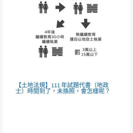
【土地法規】111 年試題代書（地政
士）時間到了，未換照，會怎樣呢？