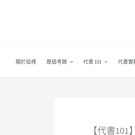
跳
至
主
要
內
容
關於這裡
歷屆考題
代書 101
代書實
【代書10