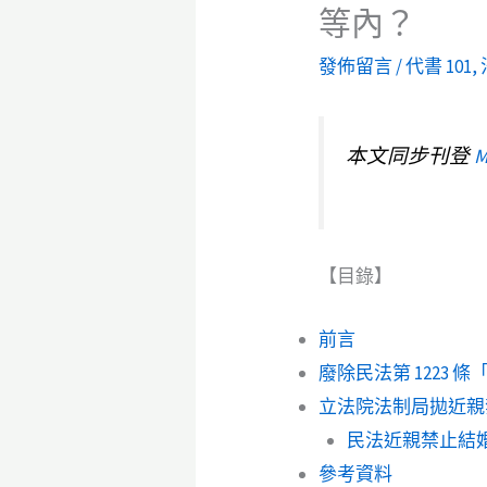
等內？
發佈留言
/
代書 101
,
本文同步刊登
M
【目錄】
前言
廢除民法第 1223 
立法院法制局拋近親
民法近親禁止結
參考資料