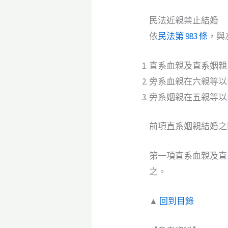
民法近親禁止結婚
依
民法第 983 條
，與
直系血親及直系姻親
旁系血親在六親等以
旁系姻親在五親等以
前項直系姻親結婚之
第一項直系血親及直
之。
▲
回到目錄