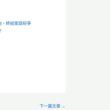
由，終結家庭紛爭
？
下一篇文章
→