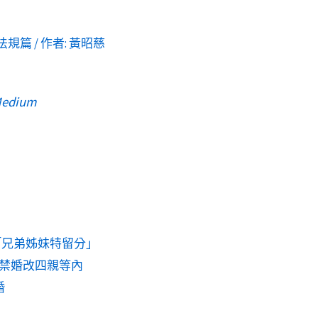
法規篇
/ 作者:
黃昭慈
edium
條「兄弟姊妹特留分」
禁婚改四親等內
婚