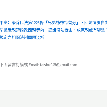
平臺〉廢除民法第1223條「兄弟姊妹特留分」，回歸遺囑自
局拋近親禁婚改四親等內 建議修法緣由、放寬親戚有哪些
規定之相關法制問題淺析
討論或 Email: taishu945@gmail.com