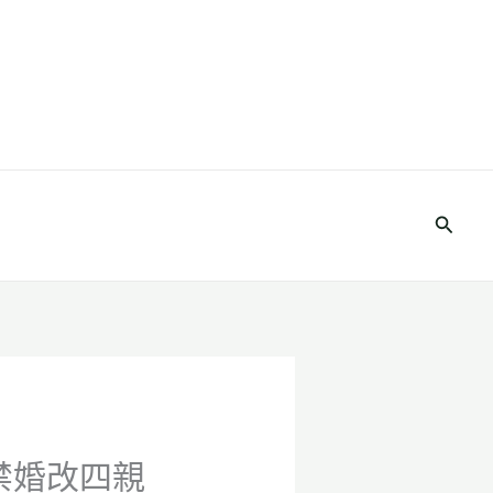
搜
尋
禁婚改四親