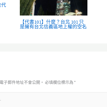
位代
【代書101】什麼？台北 101 只
是擁有台北信義區地上權的空名
電子郵件地址不會公開。
必填欄位標示為
*