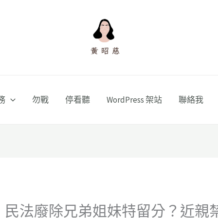
務
勿戰
停看聽
WordPress 架站
聯絡我
1】民法廢除兄弟姐妹特留分？近親