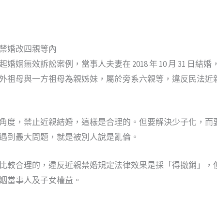
禁婚改四親等內
姻無效訴訟案例，當事人夫妻在 2018 年 10 月 31 日結婚
外祖母與一方祖母為親姊妹，屬於旁系六親等，違反民法近
角度，禁止近親結婚，這樣是合理的。但要解決少子化，而
遇到最大問題，就是被別人說是亂倫。
比較合理的，違反近親禁婚規定法律效果是採「得撤銷」，
姻當事人及子女權益。