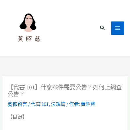
跳
至
主
搜
要
尋
內
容
【代書 101】什麼案件需要公告？如何上網查
公告？
發佈留言
/
代書 101
,
法規篇
/ 作者:
黃昭慈
【目錄】