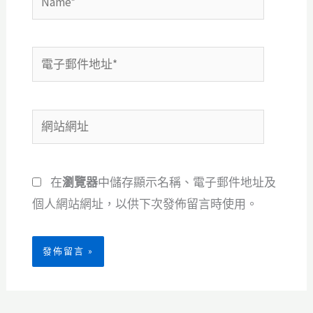
電
子
郵
網
件
站
地
網
址
在
瀏覽器
中儲存顯示名稱、電子郵件地址及
址
*
個人網站網址，以供下次發佈留言時使用。