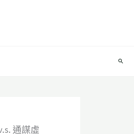
搜
尋
s. 通謀虛