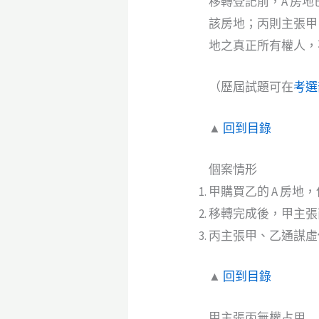
移轉登記前，A 房
該房地；丙則主張甲
地之真正所有權人，
（歷屆試題可在
考選
▲
回到目錄
個案情形
甲購買乙的 A 房
移轉完成後，甲主張
丙主張甲、乙通謀虛
▲
回到目錄
甲主張丙無權占用