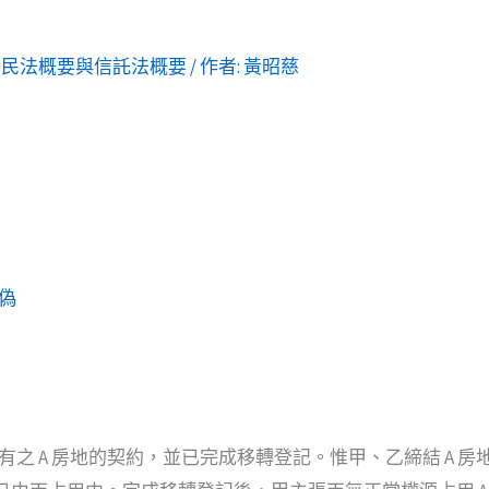
,
民法概要與信託法概要
/ 作者:
黃昭慈
偽
有之 A 房地的契約，並已完成移轉登記。惟甲、乙締結 A 