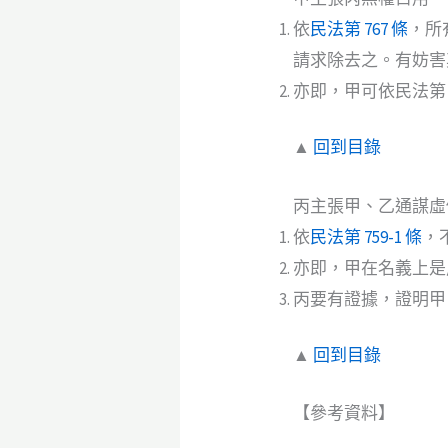
依
民法第 767 條
，所
請求除去之。有妨害
亦即，甲可依民法第 
▲
回到目錄
丙主張甲、乙通謀虛
依
民法第 759-1 條
，
亦即，甲在名義上是
丙要有證據，證明甲
▲
回到目錄
【參考資料】