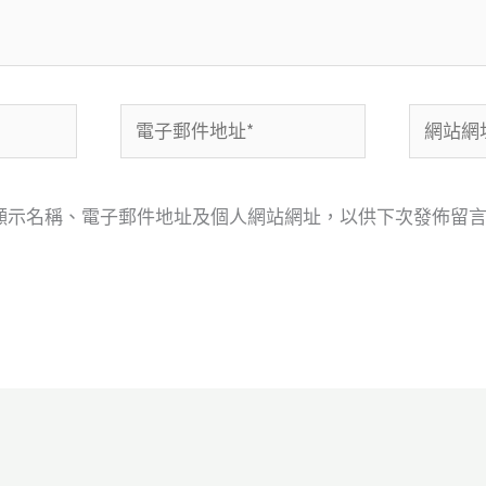
電
網
子
站
郵
網
顯示名稱、電子郵件地址及個人網站網址，以供下次發佈留
件
址
地
址
*