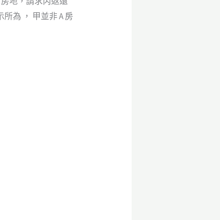
 房地，請求丙返還
 ， 甲並非 A 房