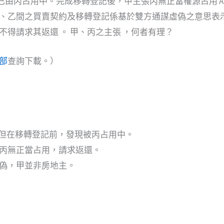
地已由丙占用中。完成移轉登記後，甲主張丙無正當權源占用 A
、乙間之買賣契約及移轉登記係基於雙方通謀虛偽之意思表示所為
不得請求其返還 。 甲、丙之主張 ，何者有理？
部
查詢下載。）
地，但在移轉登記前，發現被丙占用中。
丙無正當占用，請求返還。
偽，甲並非房地主。