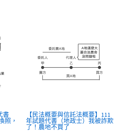
代書
【民法概要與信託法概要】111
換照，
年試題代書（地政士）我被詐欺
了！農地不買了