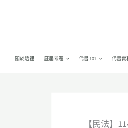
跳
至
主
要
內
容
關於這裡
歷屆考題
代書 101
代書實
【民法】11