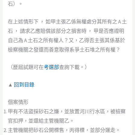
石）。
在上述情形下 ， 如甲主張乙係無權處分其所有之 A 土
石 ， 請求乙應賠償該部分之損害時 ， 甲是否應證明
自己為 A 土石之所有權人？又，乙得否主張其係基於
檢察機關之發還而善意取得系爭土石堆之所有權？
（歷屆試題可在
考選部
查詢下載。）
▲
回到目錄
個案情形
甲有不法盜採砂石之嫌，並放置河川行水區，被檢察
官扣押，並還給主管機關乙。
主管機關把砂石公開標售，丙得標，並部分運走。