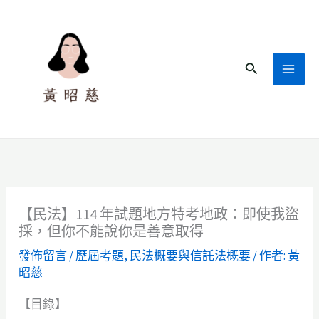
跳
至
主
搜
要
尋
內
容
【民法】114 年試題地方特考地政：即使我盜
採，但你不能說你是善意取得
發佈留言
/
歷屆考題
,
民法概要與信託法概要
/ 作者:
黃
昭慈
【目錄】