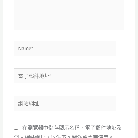
內
容...
Name*
電
子
郵
網
件
站
地
網
址
在
瀏覽器
中儲存顯示名稱、電子郵件地址及
址
*
個人網站網址，以供下次發佈留言時使用。