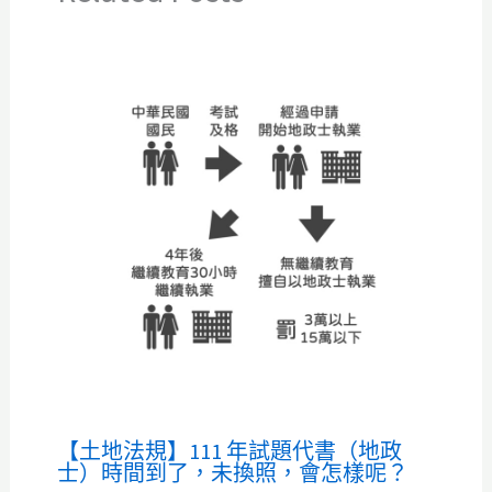
【土地法規】111 年試題代書（地政
士）時間到了，未換照，會怎樣呢？