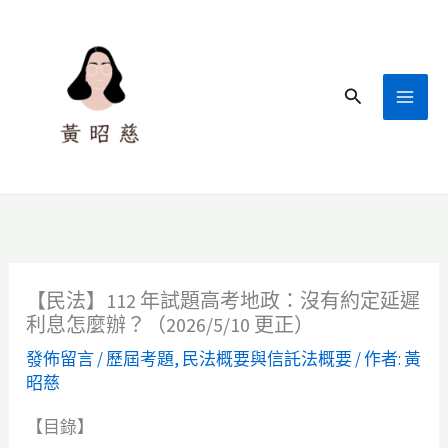
跳
至
主
搜
要
尋
內
容
【民法】112 年試題高考地政：沒有約定延遲
利息怎麼辦？（2026/5/10 更正）
發佈留言
/
歷屆考題
,
民法概要與信託法概要
/ 作者:
黃
昭慈
【目錄】