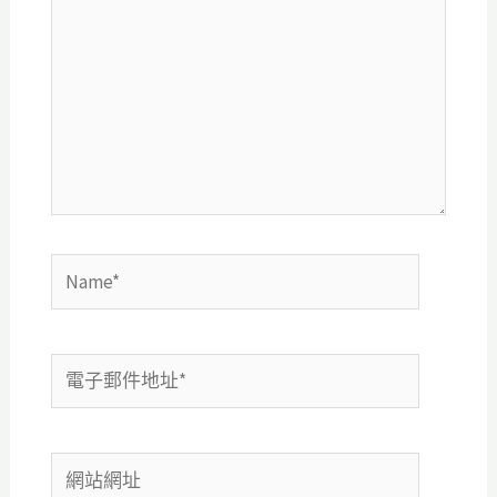
裡
輸
入
內
容...
Name*
電
子
郵
網
件