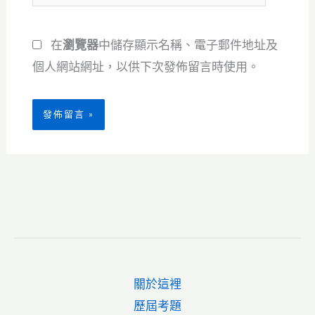
站
地
網
址
在
瀏覽器
中儲存顯示名稱、電子郵件地址及
址
*
個人網站網址，以供下次發佈留言時使用。
關於這裡
歷屆考題