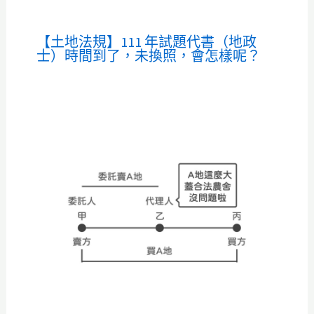
【土地法規】111 年試題代書（地政
士）時間到了，未換照，會怎樣呢？