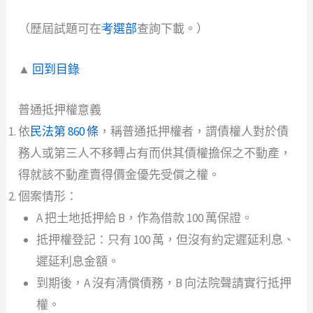
（歷屆試題可在
考選部
查詢下載。）
▲
回到目錄
普通抵押權意義
依
民法第 860 條
，稱普通抵押權者，謂債權人對於債
務人或第三人不移轉占有而供其債權擔保之不動產，
得就該不動產賣得價金優先受償之權。
個案情形：
A 把土地抵押給 B，作為借款 100 萬保證。
抵押權登記：只有 100 萬，但沒有約定遲延利息、
遲延利息金額。
到期後，A 沒有清償債務，B 向法院聲請實行抵押
權。