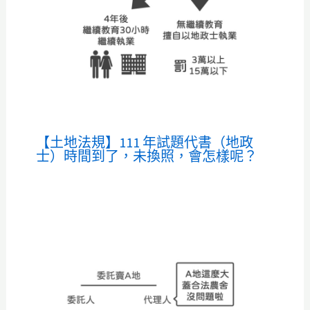
【土地法規】111 年試題代書（地政
士）時間到了，未換照，會怎樣呢？