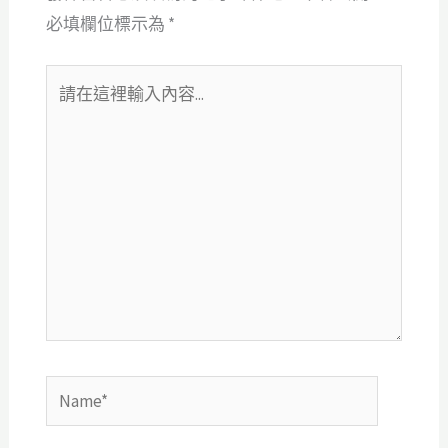
必填欄位標示為
*
請
在
這
裡
輸
入
內
容...
Name*