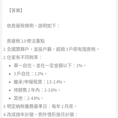
【答案】
依房屋稅條例，說明如下：
房屋稅 2.0 修法重點
全國算歸戶，並設戶籍，超過 3 戶即有囤房稅。
住家有不同稅率：
單一自住，並在一定金額以下：1%。
3 戶自住：1.2%。
繼承/申報租賃：1.5-2.4%。
待銷售 2 年內：2-3.6%。
其他：2-4.8%。
明定納稅義務基準日：每年 2 月底。
改成按年計徵，例外情形按月計徵：