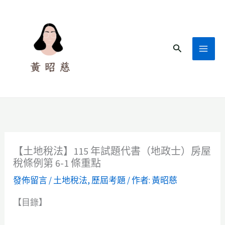
跳
至
主
搜
要
尋
內
容
【土地稅法】115 年試題代書（地政士）房屋
稅條例第 6-1 條重點
發佈留言
/
土地稅法
,
歷屆考題
/ 作者:
黃昭慈
【目錄】