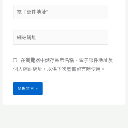
電
子
郵
網
件
站
地
網
址
在
瀏覽器
中儲存顯示名稱、電子郵件地址及
址
*
個人網站網址，以供下次發佈留言時使用。