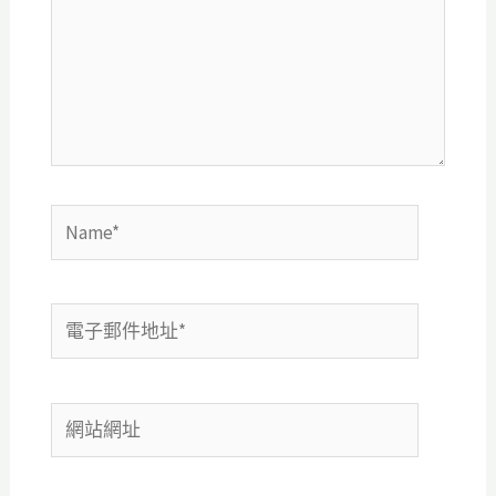
輸
入
內
容...
Name*
電
子
郵
網
件
站
地
網
址