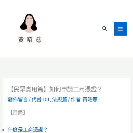
跳
至
主
搜
要
尋
內
容
【民眾實用篇】如何申請工商憑證？
發佈留言
/
代書 101
,
法規篇
/ 作者:
黃昭慈
【目錄】
什麼是工商憑證？