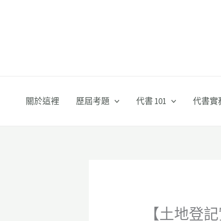
跳
至
主
要
內
容
關於這裡
歷屆考題
代書 101
代書實
【土地登記