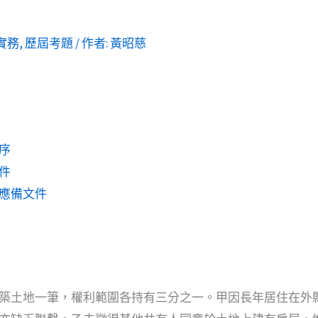
實務
,
歷屆考題
/ 作者:
黃昭慈
序
件
應備文件
築土地一筆，權利範圍各持有三分之一。甲因長年居住在外