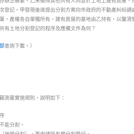
亦缺乏聯繫。乙未徵得其他共有人同意於土地上建有房屋，
次登記。甲發現後遂提出分割方案向市政府的不動產糾紛調
筆，產權各自單獨所有，建有房屋的基地由乙持有，以釐清
共有土地分割登記的程序及應備文件為何？
部
查詢下載。）
籍測量實施規則，說明如下：
序
不能分割。
（地號分割），再申請所有權分割登記。