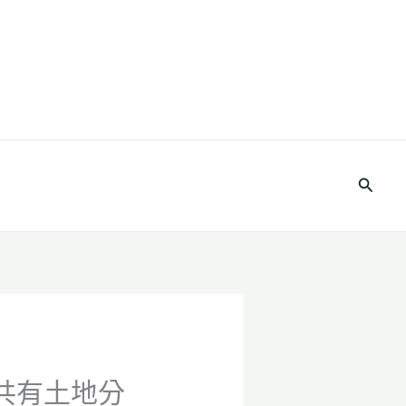
搜
尋
）共有土地分