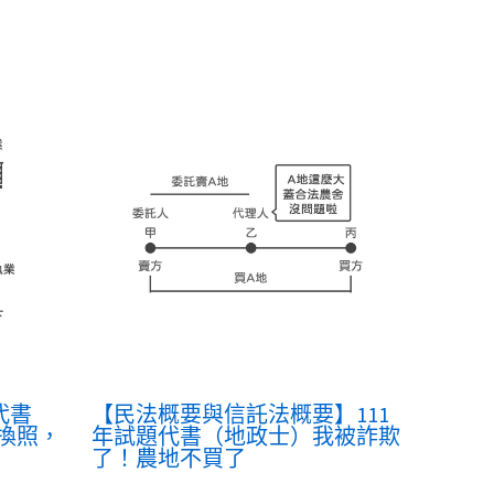
代書
【民法概要與信託法概要】111
換照，
年試題代書（地政士）我被詐欺
了！農地不買了