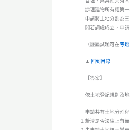
管理，與其他共有人
辦理建物所有權第一
申請將土地分割為三
問若調處成立，申請
（歷屆試題可在
考選
▲
回到目錄
【答案】
依土地登記規則及地
申請共有土地分割程
釐清是否法律上有無
先申請土地標示變更