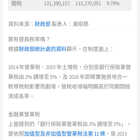
關稅
121,390,157
133,270,051
9.79%
資料來源：
財政部
製表人：黃昭慈
那有提高稅率嗎？
根據
財政部統計處的資料
顯示，在制度面上：
2014 年營業稅、2015 年土增稅，分別受銀行保險業營
業稅由 2% 調增至 5%、及 2016 年即將實施房地合一
稅等稅制影響而劇增，致稅收增幅明顯高於同期間經
濟成長率。
金融業營業稅
上面提到的「銀行保險業營業稅由 2% 調增至 5%」，
是依照
加值型及非加值型營業稅法第 11 條
，是 2013