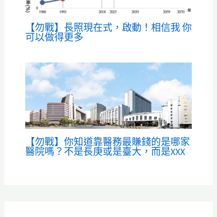
【勿戰】長照現在式，啟動！相信我 你
可以做得更多
【勿戰】你知道靠醫務最賺錢的是哪家
醫院嗎？不是長庚或是臺大，而是XXX