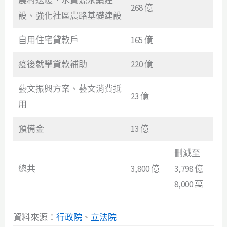
268 億
設、強化社區農路基礎建設
自用住宅貸款戶
165 億
疫後就學貸款補助
220 億
藝文振興方案、藝文消費抵
23 億
用
預備金
13 億
刪減至
總共
3,800 億
3,798 億
8,000 萬
資料來源：
行政院
、
立法院