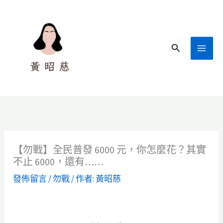
跳
至
主
搜
要
尋
內
容
【勿戰】全民普發 6000 元，你怎麼花？其實
不止 6000，還有……
發佈留言
/
勿戰
/ 作者:
黃昭慈