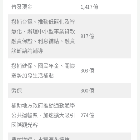
普發現金
1,417 億
撥補台電、推動低碳化及智
慧化、辦理中小型事業貸款
817 億
融資保證、利息補貼、融資
診斷諮詢輔導
撥補健保、國民年金、關懷
303 億
弱勢加發生活補貼
勞保
300 億
補助地方政府推動通勤通學
公共運輸票、加速擴大吸引
274 億
國際觀光客
農村送暖、水資源永續建