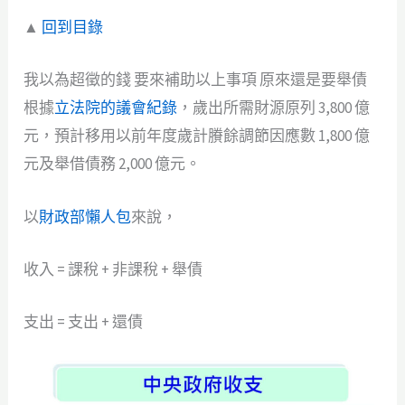
▲
回到目錄
我以為超徵的錢 要來補助以上事項 原來還是要舉債
根據
立法院的議會紀錄
，歲出所需財源原列 3,800 億
元，預計移用以前年度歲計賸餘調節因應數 1,800 億
元及舉借債務 2,000 億元。
以
財政部懶人包
來說，
收入 = 課稅 + 非課稅 + 舉債
支出 = 支出 + 還債