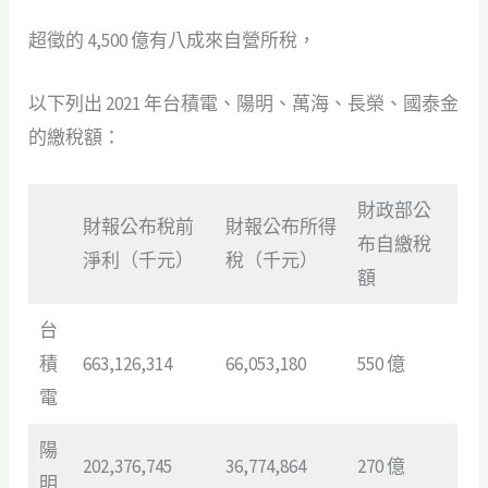
超徵的 4,500 億有八成來自營所稅，
以下列出 2021 年台積電、陽明、萬海、長榮、國泰金
的繳稅額：
財政部公
財報公布稅前
財報公布所得
布自繳稅
淨利（千元）
稅（千元）
額
台
積
663,126,314
66,053,180
550 億
電
陽
202,376,745
36,774,864
270 億
明