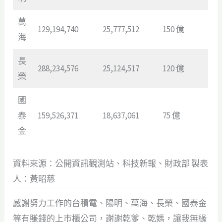
萬
129,194,740
25,777,512
150 億
海
長
288,234,576
25,124,517
120 億
榮
國
泰
159,526,371
18,637,061
75 億
金
資料來源：公開資訊觀測站、科技新報、財政部 製表
人：黃昭慈
感謝努力工作的台積電、陽明、萬海、長榮、國泰金
等有賺錢的上市櫃公司，謝謝乾爹、乾媽，讓我無緣