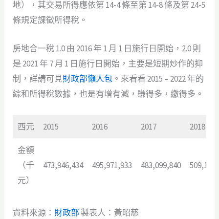
地），其交易所得應依第 14-4 條至第 14-8 條及第 24-5
條規定課徵所得稅。
房地合一稅 1.0 由 2016 年 1 月 1 日施行日開始，2.0 則
是 2021 年 7 月 1 日施行日開始，主要是短期炒作的抑
制，詳請可見
財政部懶人包
。來看看 2015 – 2022 年的
綜和所得稅數據，也是有增有減，賺得多，繳得多。
西元
2015
2016
2017
2018
金額
（千
473,946,434
495,971,933
483,099,840
509,134,
元）
資料來源：
財政部
製表人：黃昭慈