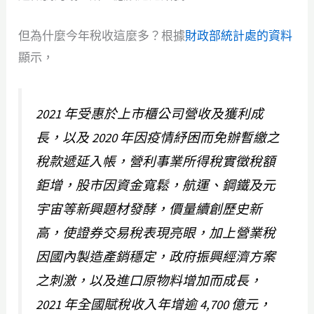
但為什麼今年稅收這麼多？根據
財政部統計處的資料
顯示，
2021 年受惠於上市櫃公司營收及獲利成
長，以及 2020 年因疫情紓困而免辦暫繳之
稅款遞延入帳，營利事業所得稅實徵稅額
鉅增，股市因資金寬鬆，航運、鋼鐵及元
宇宙等新興題材發酵，價量續創歷史新
高，使證券交易稅表現亮眼，加上營業稅
因國內製造產銷穩定，政府振興經濟方案
之刺激，以及進口原物料增加而成長，
2021 年全國賦稅收入年增逾 4,700 億元，