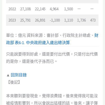
2022
27,108
22,145
4,964
1,500
－
－
2023
25,791
26,891
-1,100
1,110
1,736
473
單位：億元 資料來源：審計部、行政院主計總處、
財
政部 表6-1. 中央政府歲入歲出總決算
只能說要得到好處，還是要付出代價，只是付出代價
的是你，還是後代子孫而已。
▲
回到目錄
【後記】
本來聽到要發現金，覺得浪費錢，後來覺得我可能沒
被疫情影響到，所以會說出這樣的話。後來，讓子彈