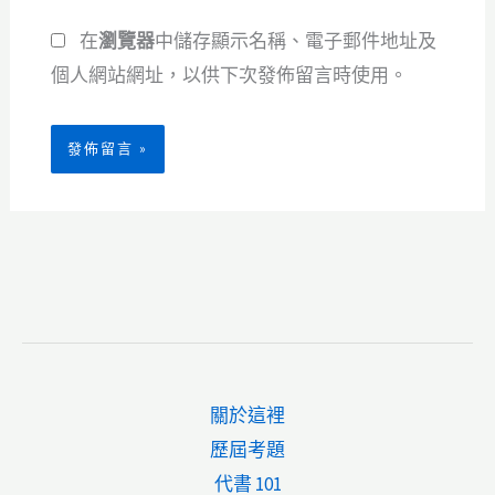
網
址
在
瀏覽器
中儲存顯示名稱、電子郵件地址及
址
*
個人網站網址，以供下次發佈留言時使用。
關於這裡
歷屆考題
代書 101