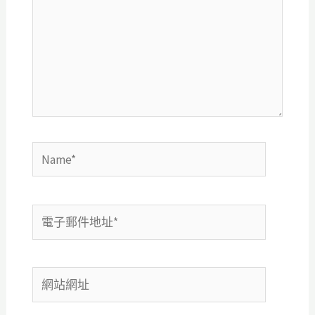
輸
入
內
容...
Name*
電
子
郵
網
件
站
地