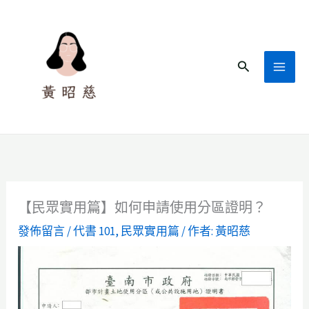
跳
至
主
搜
要
尋
內
容
【民眾實用篇】如何申請使用分區證明？
發佈留言
/
代書 101
,
民眾實用篇
/ 作者:
黃昭慈