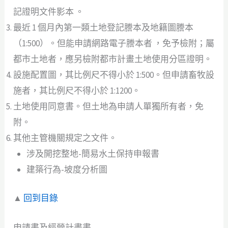
記證明文件影本 。
最近 1 個月內第一類土地登記謄本及地籍圖謄本
（1:500）。但能申請網路電子謄本者 ，免予檢附；屬
都市土地者，應另檢附都市計畫土地使用分區證明。
設施配置圖，其比例尺不得小於 1:500。但申請畜牧設
施者，其比例尺不得小於 1:1200。
土地使用同意書。但土地為申請人單獨所有者，免
附。
其他主管機關規定之文件。
涉及開挖整地-簡易水土保持申報書
建築行為-坡度分析圖
▲
回到目錄
申請書及經營計畫書