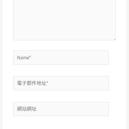
輸
入
內
容...
Name*
電
子
郵
網
件
站
地
網
址