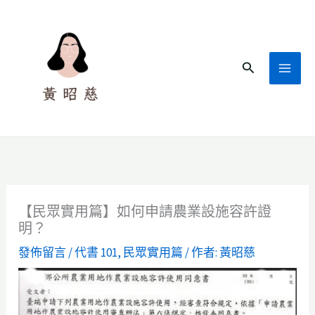
跳
至
主
搜
要
尋
內
容
【民眾實用篇】如何申請農業設施容許證
明？
發佈留言
/
代書 101
,
民眾實用篇
/ 作者:
黃昭慈