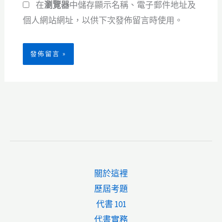
在
瀏覽器
中儲存顯示名稱、電子郵件地址及
址
*
個人網站網址，以供下次發佈留言時使用。
關於這裡
歷屆考題
代書 101
代書實務